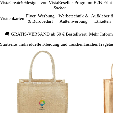
VistaCreate
99designs von Vista
Reseller-Programm
B2B Print
Flyer, Werbung
Werbetechnik &
Aufkleber 
Visitenkarten
& Bürobedarf
Außenwerbung
Etiketten
Galeriebild
🚚
GRATIS-VERSAND ab 60 € Bestellwert. Mehr Inform
1
von
Startseite
Individuelle Kleidung und Taschen
Taschen
Trageta
1
...
Galeriebild
Vergrößer-/verkleinerbares
Zoom
Verwenden
Klicken
1
Bild
auf
Sie
zum
von
Minimum
die
Vergrößern
2
Tasten
+
und
-
zum
Zoomen
und
die
Pfeiltasten
zum