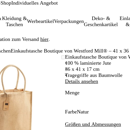
-Shop
Individuelles Angebot
&
Kleidung &
Deko- &
Einl­
Werbeartikel
Verpackungen
Taschen
Geschenkartikel
&
ation zum Versand
hier
.
schen
Einkaufstasche Boutique von Westford Mill® – 41 x 36
Vergrößer-/verkleinerbares
Zoom
Verwenden
Klicken
Einkaufstasche Boutique von 
Bild
auf
Sie
zum
100 % laminierte Jute
Minimum
die
Vergrößern
36 x 41 x 17 cm
Tasten
Tragegriffe aus Baumwolle
+
Details ansehen
und
Menge
-
zum
Zoomen
und
Farbe
Natur
die
N
Pfeiltasten
a
Größen und Abmessungen
zum
t