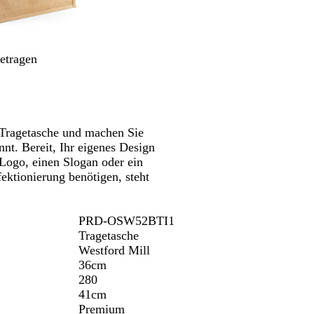
Schwenken.
u
r
getragen
 Tragetasche und machen Sie
nt. Bereit, Ihr eigenes Design
 Logo, einen Slogan oder ein
ektionierung benötigen, steht
PRD-OSW52BTI1
Tragetasche
Westford Mill
36cm
280
41cm
Premium