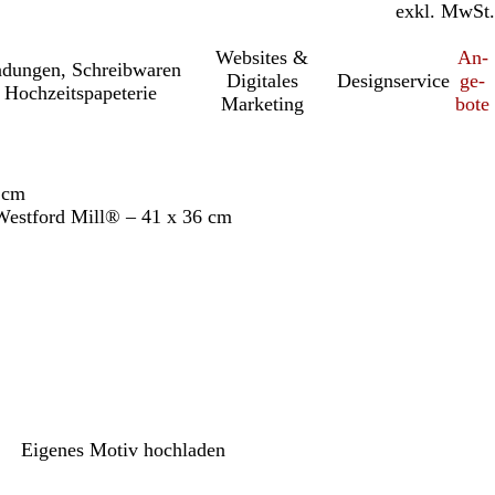
inkl. MwSt.
exkl. MwSt.
Websites &
An­­
a­dung­en, Schreib­wa­ren
Digitales
Designservice
ge­­
 Hochzeitspapeterie
Marketing
bo­­te
 cm
Westford Mill® – 41 x 36 cm
Eigenes Motiv hochladen