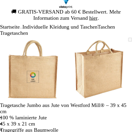
Galeriebild
🚚
GRATIS-VERSAND ab 60 € Bestellwert. Mehr
1
Information zum Versand
hier
.
von
Startseite
Individuelle Kleidung und Taschen
Taschen
1
...
Tragetaschen
Galeriebild
Vergrößer-/verkleinerbares
Zoom
Verwenden
Klicken
Vergrößer-/verk
Zoom
Verwenden
Klicken
1
Bild
auf
Sie
zum
Bild
auf
Sie
zum
von
Minimum
die
Vergrößern
Minimum
die
Vergrößern
2
Tasten
Tasten
+
+
und
und
-
-
zum
zum
Zoomen
Zoomen
und
und
die
die
Tragetasche Jumbo aus Jute von Westford Mill® – 39 x 45
Pfeiltasten
Pfeiltasten
cm
zum
zum
100 % laminierte Jute
Schwenken.
Schwenken.
45 x 39 x 21 cm
Tragegriffe aus Baumwolle