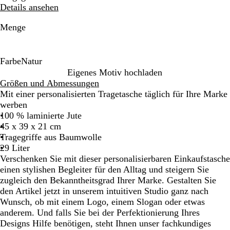
Details ansehen
Menge
Farbe
Natur
N
Eigenes Motiv hochladen
a
Größen und Abmessungen
t
Mit einer personalisierten Tragetasche täglich für Ihre Marke
u
werben
r
100 % laminierte Jute
45 x 39 x 21 cm
Tragegriffe aus Baumwolle
29 Liter
Verschenken Sie mit dieser personalisierbaren Einkaufstasche
einen stylishen Begleiter für den Alltag und steigern Sie
zugleich den Bekanntheitsgrad Ihrer Marke. Gestalten Sie
den Artikel jetzt in unserem intuitiven Studio ganz nach
Wunsch, ob mit einem Logo, einem Slogan oder etwas
anderem. Und falls Sie bei der Perfektionierung Ihres
Designs Hilfe benötigen, steht Ihnen unser fachkundiges