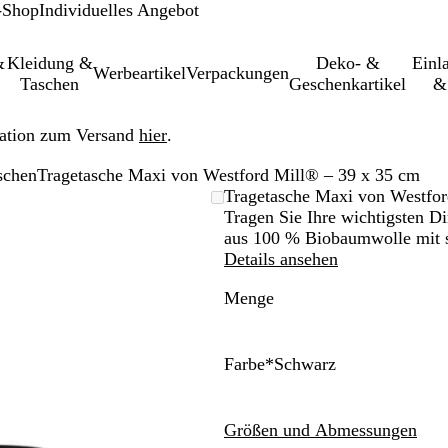
-Shop
Individuelles Angebot
&
Kleidung &
Deko- &
Einl­
Werbeartikel
Verpackungen
Taschen
Geschenkartikel
&
ation zum Versand
hier
.
schen
Tragetasche Maxi von Westford Mill® – 39 x 35 cm
leinerbares
Tragetasche Maxi von Westfor
Tragen Sie Ihre wichtigsten D
aus 100 % Biobaumwolle mit st
Details ansehen
Menge
Farbe
*
Schwarz
N
W
H
K
F
S
a
e
e
l
r
c
t
i
l
a
a
h
Größen und Abmessungen
u
ß
l
s
n
w