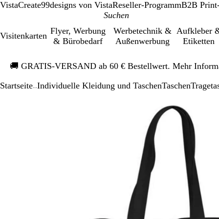
VistaCreate
99designs von Vista
Reseller-Programm
B2B Print
Flyer, Werbung
Werbetechnik &
Aufkleber 
Visitenkarten
& Bürobedarf
Außenwerbung
Etiketten
Galeriebild
🚚
GRATIS-VERSAND ab 60 € Bestellwert. Mehr Inform
1
von
Startseite
Individuelle Kleidung und Taschen
Taschen
Trageta
1
...
Galeriebild
Vergrößer-/verk
Zoom
Verwenden
Klicken
1
Bild
auf
Sie
zum
von
Minimum
die
Vergrößern
1
Tasten
+
und
-
zum
Zoomen
und
die
Pfeiltasten
zum