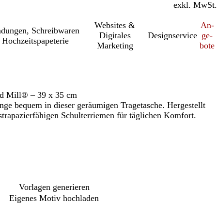
inkl. MwSt.
exkl. MwSt.
Websites &
An­­
a­dung­en, Schreib­wa­ren
Digitales
Designservice
ge­­
 Hochzeitspapeterie
Marketing
bo­­te
d Mill® – 39 x 35 cm
inge bequem in dieser geräumigen Tragetasche. Hergestellt
rapazierfähigen Schulterriemen für täglichen Komfort.
Vorlagen generieren
Eigenes Motiv hochladen