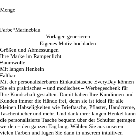
Menge
Farbe
*
Marineblau
S
G
N
M
R
W
Vorlagen generieren
c
r
a
a
o
e
Eigenes Motiv hochladen
h
a
t
r
t
i
Größen und Abmessungen
w
f
u
i
ß
Ihre Marke im Rampenlicht
a
i
r
n
Baumwolle
r
t
e
Mit langen Henkeln
z
g
b
Faltbar
r
l
Mit der personalisierbaren Einkaufstasche EveryDay können
a
a
Sie ein praktisches – und modisches – Werbegeschenk für
u
u
Ihre Kundschaft gestalten. Damit haben Ihre Kundinnen und
Kunden immer die Hände frei, denn sie ist ideal für alle
kleinen Habseligkeiten wie Brieftasche, Pflaster, Handcreme,
Taschentücher und mehr. Und dank ihrer langen Henkel kann
die personalisierte Tasche bequem über der Schulter getragen
werden – den ganzen Tag lang. Wählen Sie aus unseren
vielen Farben und fügen Sie dann in unserem intuitiven