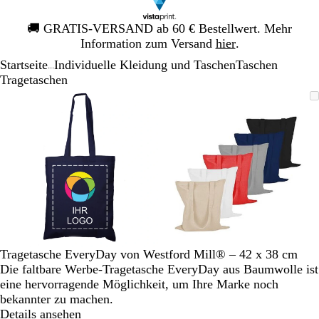
Galeriebild
🚚
GRATIS-VERSAND ab 60 € Bestellwert. Mehr
1
Information zum Versand
hier
.
von
Startseite
Individuelle Kleidung und Taschen
Taschen
1
...
Tragetaschen
Galeriebild
Vergrößer-/verkleinerbares
Zoom
Verwenden
Klicken
Vergrößer-/verk
Zoom
Verwenden
Klicken
1
Bild
auf
Sie
zum
Bild
auf
Sie
zum
von
Minimum
die
Vergrößern
Minimum
die
Vergrößern
2
Tasten
Tasten
+
+
und
und
-
-
zum
zum
Zoomen
Zoomen
und
und
die
die
Tragetasche EveryDay von Westford Mill® – 42 x 38 cm
Pfeiltasten
Pfeiltasten
Die faltbare Werbe-Tragetasche EveryDay aus Baumwolle ist
zum
zum
eine hervorragende Möglichkeit, um Ihre Marke noch
Schwenken.
Schwenken.
bekannter zu machen.
Details ansehen