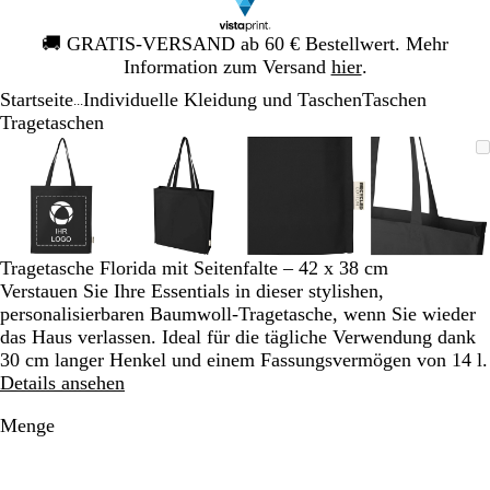
Galeriebild
🚚
GRATIS-VERSAND ab 60 € Bestellwert. Mehr
1
Information zum Versand
hier
.
von
Startseite
Individuelle Kleidung und Taschen
Taschen
1
...
Tragetaschen
Galeriebild
Vergrößer-/verkleinerbares
Zoom
Verwenden
Klicken
Vergrößer-/verkleinerbares
Zoom
Verwenden
Klicken
Vergrößer-/verkleinerb
Zoom
Verwenden
Klicken
Vergröß
Zoom
Verwen
Klicken
1
Bild
auf
Sie
zum
Bild
auf
Sie
zum
Bild
auf
Sie
zum
Bild
auf
Sie
zum
von
Minimum
die
Vergrößern
Minimum
die
Vergrößern
Minimum
die
Vergrößern
Minim
die
Vergröß
4
Tasten
Tasten
Tasten
Tasten
+
+
+
+
und
und
und
und
Tragetasche Florida mit Seitenfalte – 42 x 38 cm
-
-
-
-
Verstauen Sie Ihre Essentials in dieser stylishen,
zum
zum
zum
zum
personalisierbaren Baumwoll-Tragetasche, wenn Sie wieder
Zoomen
Zoomen
Zoomen
Zoome
das Haus verlassen. Ideal für die tägliche Verwendung dank
und
und
und
und
30 cm langer Henkel und einem Fassungsvermögen von 14 l.
die
die
die
die
Details ansehen
Pfeiltasten
Pfeiltasten
Pfeiltasten
Pfeiltas
zum
zum
zum
zum
Menge
Schwenken.
Schwenken.
Schwenken.
Schwen