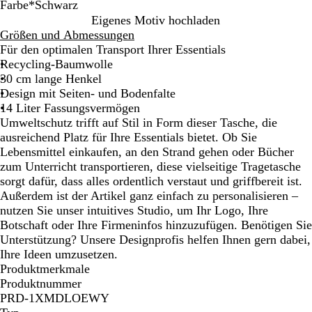
Farbe
*
Schwarz
S
K
M
W
G
N
R
Eigenes Motiv hochladen
c
ö
a
e
r
a
o
Größen und Abmessungen
h
n
r
i
a
t
t
Für den optimalen Transport Ihrer Essentials
w
i
i
ß
u
u
Recycling-Baumwolle
a
g
n
r
30 cm lange Henkel
r
s
e
Design mit Seiten- und Bodenfalte
z
b
b
14 Liter Fassungsvermögen
l
l
Umweltschutz trifft auf Stil in Form dieser Tasche, die
a
a
ausreichend Platz für Ihre Essentials bietet. Ob Sie
u
u
Lebensmittel einkaufen, an den Strand gehen oder Bücher
zum Unterricht transportieren, diese vielseitige Tragetasche
sorgt dafür, dass alles ordentlich verstaut und griffbereit ist.
Außerdem ist der Artikel ganz einfach zu personalisieren –
nutzen Sie unser intuitives Studio, um Ihr Logo, Ihre
Botschaft oder Ihre Firmeninfos hinzuzufügen. Benötigen Sie
Unterstützung? Unsere Designprofis helfen Ihnen gern dabei,
Ihre Ideen umzusetzen.
Produktmerkmale
Produktnummer
PRD-1XMDLOEWY