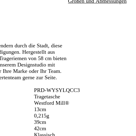
Größen und Abmessungen
Schwenken.
w
n
f
u
a
z
i
r
r
ö
t
z
s
g
i
r
s
a
c
u
dern durch die Stadt, diese
h
edigungen. Hergestellt aus
e
e Trageriemen von 58 cm bieten
s
unserem Designstudio mit
M
r Ihre Marke oder Ihr Team.
a
ertenteam gerne zur Seite.
r
i
PRD-WYSYLQCC3
n
Tragetasche
e
Westford Mill®
b
13cm
l
0,215g
a
39cm
u
42cm
Klassisch