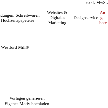
inkl. MwSt.
exkl. MwSt.
Websites &
An­­
a­dung­en, Schreib­wa­ren
Digitales
Designservice
ge­­
 Hochzeitspapeterie
Marketing
bo­­te
n Westford Mill®
Vorlagen generieren
Eigenes Motiv hochladen