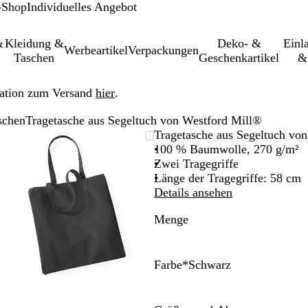
-Shop
Individuelles Angebot
&
Kleidung &
Deko- &
Einl­
Werbeartikel
Verpackungen
Taschen
Geschenkartikel
&
ation zum Versand
hier
.
schen
Tragetasche aus Segeltuch von Westford Mill®
leinerbares
Vergrößer-/verkleinerbares
Zoom
Verwenden
Klicken
Tragetasche aus Segeltuch vo
Bild
auf
Sie
zum
100 % Baumwolle, 270 g/m²
Minimum
die
Vergrößern
Zwei Tragegriffe
Tasten
Länge der Tragegriffe: 58 cm
+
Details ansehen
und
Menge
-
zum
Zoomen
und
Farbe
*
Schwarz
die
S
F
G
N
Pfeiltasten
c
r
r
a
zum
h
a
a
t