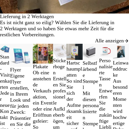
Lieferung in 2 Werktagen
Es ist nicht ganz so eilig? Wählen Sie die Lieferung in
2 Werktagen und so haben Sie etwas mehr Zeit für die
restlichen Vorbereitungen.
Alle anzeigen
Galeriebilder
Listenp. gesenkt
Neue Optionen
Neue O
1
Stan
bis
Sticke
Perso
dard
Leinwa
Hartsc
Selbstf
2
rboge
nalisie
Plakate
-
nddruc
haumpl
ärbend
Flyer
von
n
rte
Ob eine
Visit
ke
atten
e
Eigene
8
Erstell
Tasse
anstehen
enka
Aus
So sind
Stempe
Flyer
en Sie
n
de
rten
besond
Sie
l
erstellen,
profes
Entwe
Verkaufs
Jede
eren
sich
Mit
in Ihrem
sionel
rfen
aktion,
r
Mome
der
diesen
Look und
le
Sie
ein Event
neue
nten
Aufme
persona
für jeden
Aufkl
die
oder eine
Kon
wird
rksamk
lisierte
Zweck:
eberb
zukün
Eröffnun
takt
hochw
eit
n
Präsentier
ögen,
ftige
gsfeier:
ist
ertige
sicher
Stempe
en Sie die
um
Liebli
So