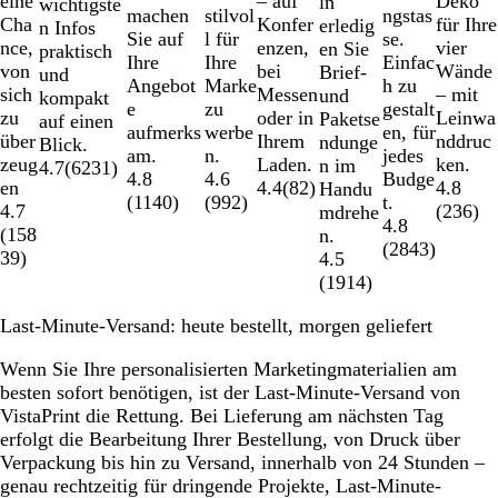
eine
Deko
– auf
ln
wichtigste
stilvol
ngstas
machen
Cha
für Ihre
Konfer
erledig
n Infos
l für
se.
Sie auf
nce,
vier
enzen,
en Sie
praktisch
Ihre
Einfac
Ihre
von
Wände
bei
Brief-
und
Marke
h zu
Angebot
sich
– mit
Messen
und
kompakt
zu
gestalt
e
zu
Leinwa
oder in
Paketse
auf einen
werbe
en, für
aufmerks
über
nddruc
Ihrem
ndunge
Blick.
n.
jedes
am.
zeug
ken.
Laden.
n im
4.7
(
6231
)
4.6
Budge
4.8
en
4.8
4.4
(
82
)
Handu
(
992
)
t.
(
1140
)
4.7
(
236
)
mdrehe
4.8
(
158
n.
(
2843
)
39
)
4.5
(
1914
)
Last-Minute-Versand: heute bestellt, morgen geliefert
Wenn Sie Ihre personalisierten Marketingmaterialien am
besten sofort benötigen, ist der Last-Minute-Versand von
VistaPrint die Rettung. Bei Lieferung am nächsten Tag
erfolgt die Bearbeitung Ihrer Bestellung, von Druck über
Verpackung bis hin zu Versand, innerhalb von 24 Stunden –
genau rechtzeitig für dringende Projekte, Last-Minute-