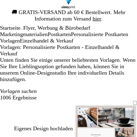
Galeriebild
🚚
GRATIS-VERSAND ab 60 € Bestellwert. Mehr
1
Information zum Versand
hier
.
von
Startseite
Flyer, Werbung & Bürobedarf
1
...
Mar­ke­ting­ma­te­rialien
Postkarten
Personalisierte Postkarten
Vorlagen
Einzelhandel & Verkauf
Vorlagen: Personalisierte Postkarten - Einzelhandel &
Verkauf
Unten finden Sie einige unserer beliebtesten Vorlagen. Wenn
Sie Ihre Lieblingsoption gefunden haben, können Sie in
unserem Online-Designstudio Ihre individuellen Details
hinzufügen.
Vorlagen suchen
1006 Ergebnisse
Filter
Eigenes Design hochladen