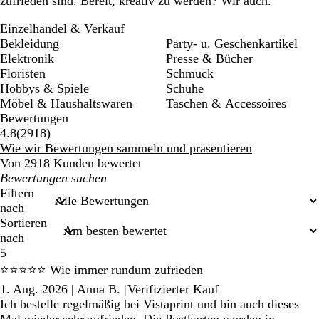
zufrieden sind. Bereit, kreativ zu werden? Wir auch.
Einzelhandel & Verkauf
Bekleidung
Party- u. Geschenkartikel
Elektronik
Presse & Bücher
Floristen
Schmuck
Hobbys & Spiele
Schuhe
Möbel & Haushaltswaren
Taschen & Accessoires
Bewertungen
2918
4.8
(
2918
)
Bewertungen
Wie wir Bewertungen sammeln und präsentieren
Von 2918 Kunden bewertet
Meine
Sucheingaben
Filtern
nach
Sortieren
nach
5
⭐⭐⭐⭐⭐ Wie immer rundum zufrieden
1. Aug. 2026
|
Anna B.
|
Verifizierter Kauf
Ich bestelle regelmäßig bei Vistaprint und bin auch dieses
Mal wieder sehr zufrieden. Die Postkarten wurden in