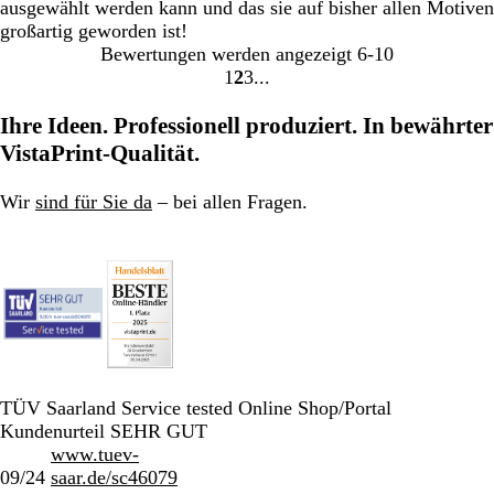
ausgewählt werden kann und das sie auf bisher allen Motiven
großartig geworden ist!
Bewertungen werden angezeigt
6-10
1
2
3
Gehe
Gehe
Gehe
zu
zu
zu
Ihre Ideen. Professionell produziert. In bewährter
Seite
Seite
Seite
VistaPrint-Qualität.
Wir
sind für Sie da
– bei allen Fragen.
TÜV Saarland Service tested Online Shop/Portal
Kundenurteil SEHR GUT
www.tuev-
09/24
saar.de/sc46079