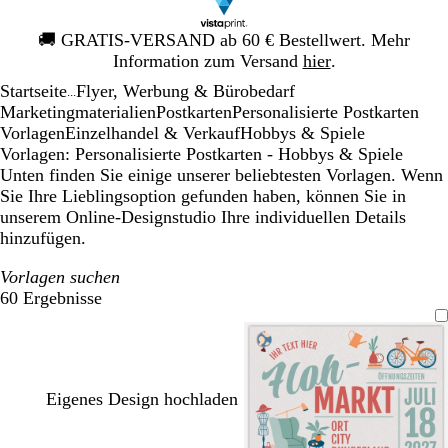
Galeriebild
🚚
GRATIS-VERSAND ab 60 € Bestellwert. Mehr
1
Information zum Versand
hier
.
von
Startseite
Flyer, Werbung & Bürobedarf
1
...
Mar­ke­ting­ma­te­rialien
Postkarten
Personalisierte Postkarten
Vorlagen
Einzelhandel & Verkauf
Hobbys & Spiele
Vorlagen: Personalisierte Postkarten - Hobbys & Spiele
Unten finden Sie einige unserer beliebtesten Vorlagen. Wenn
Sie Ihre Lieblingsoption gefunden haben, können Sie in
unserem Online-Designstudio Ihre individuellen Details
hinzufügen.
Vorlagen suchen
60 Ergebnisse
Filter
Eigenes Design hochladen