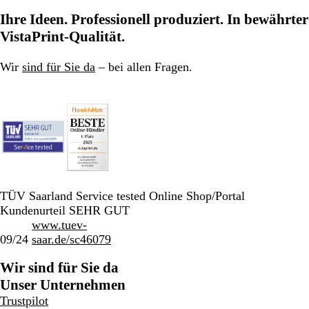
zu
zu
zu
Ihre Ideen. Professionell produziert. In bewährter
Seite
Seite
Seite
VistaPrint-Qualität.
Wir
sind für Sie da
– bei allen Fragen.
TÜV Saarland Service tested Online Shop/Portal
Kundenurteil SEHR GUT
www.tuev-
09/24
saar.de/sc46079
Wir sind für Sie da
Unser Unternehmen
Trustpilot