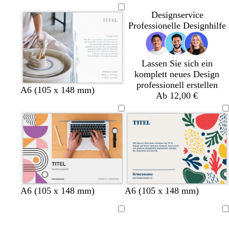
a
a
t
a
c
Designservice
u
n
u
h
Professionelle Designhilfe
g
g
s
r
e
ü
Lassen Sie sich ein
n
komplett neues Design
professionell erstellen
W
C
C
W
A6 (105 x 148 mm)
Ab 12,00 €
e
r
r
e
i
è
è
i
ß
m
m
ß
e
e
H
H
H
H
S
H
W
D
B
A6 (105 x 148 mm)
A6 (105 x 148 mm)
e
e
e
e
c
e
e
u
l
l
l
l
l
h
l
i
n
a
Ladevorgang
Ladevorgang
l
l
l
l
w
l
ß
k
u