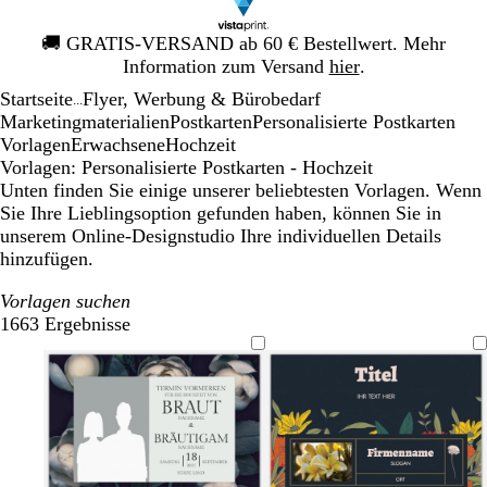
Galeriebild
🚚
GRATIS-VERSAND ab 60 € Bestellwert. Mehr
1
Information zum Versand
hier
.
von
Startseite
Flyer, Werbung & Bürobedarf
1
...
Mar­ke­ting­ma­te­rialien
Postkarten
Personalisierte Postkarten
Vorlagen
Erwachsene
Hochzeit
Vorlagen: Personalisierte Postkarten - Hochzeit
Unten finden Sie einige unserer beliebtesten Vorlagen. Wenn
Sie Ihre Lieblingsoption gefunden haben, können Sie in
unserem Online-Designstudio Ihre individuellen Details
hinzufügen.
Vorlagen suchen
1663 Ergebnisse
Filter