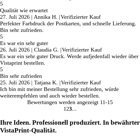
5
Qualität wie erwartet
27. Juli 2026
|
Annika H.
|
Verifizierter Kauf
Perfekter Farbdruck der Postkarten, und schnelle Lieferung.
Bin sehr zufrieden.
5
Es war ein sehr guter
26. Juli 2026
|
Claudia G.
|
Verifizierter Kauf
Es war ein sehr guter Druck. Werde aufjedenfall wieder über
Vistaprint bestellen.
5
Bin sehr zufrieden
25. Juli 2026
|
Tatjana K.
|
Verifizierter Kauf
Ich bin mit meiner Bestellung sehr zufrieden, würde
weiterempfehlen und auch wieder bestellen.
Bewertungen werden angezeigt
11-15
1
2
3
Gehe
Gehe
Gehe
zu
zu
zu
Ihre Ideen. Professionell produziert. In bewährter
Seite
Seite
Seite
VistaPrint-Qualität.