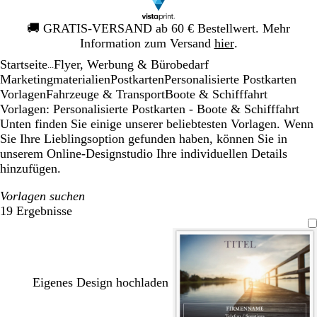
Galeriebild
🚚
GRATIS-VERSAND ab 60 € Bestellwert. Mehr
1
Information zum Versand
hier
.
von
Startseite
Flyer, Werbung & Bürobedarf
1
...
Mar­ke­ting­ma­te­rialien
Postkarten
Personalisierte Postkarten
Vorlagen
Fahrzeuge & Transport
Boote & Schifffahrt
Vorlagen: Personalisierte Postkarten - Boote & Schifffahrt
Unten finden Sie einige unserer beliebtesten Vorlagen. Wenn
Sie Ihre Lieblingsoption gefunden haben, können Sie in
unserem Online-Designstudio Ihre individuellen Details
hinzufügen.
Vorlagen suchen
19 Ergebnisse
Filter
Eigenes Design hochladen