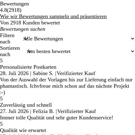
Bewertungen
2918
4.8
(
2918
)
Bewertungen
Wie wir Bewertungen sammeln und präsentieren
Von 2918 Kunden bewertet
Meine
Sucheingaben
Filtern
nach
Sortieren
nach
5
Personalisierte Postkarten
28. Juli 2026
|
Sabine S.
|
Verifizierter Kauf
Von der Auswahl der Vorlagen bis zur Lieferung einfach nur
phantastisch. Ichvfreue mich schon auf das nächste Projekt
:-)
5
Zuverlässig und schnell
27. Juli 2026
|
Felizia B.
|
Verifizierter Kauf
Immer tolle Qualität und sehr guter Kundenservice!
5
Qualität wie erwartet