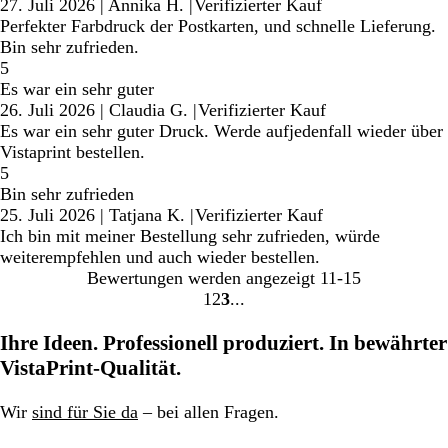
27. Juli 2026
|
Annika H.
|
Verifizierter Kauf
Perfekter Farbdruck der Postkarten, und schnelle Lieferung.
Bin sehr zufrieden.
5
Es war ein sehr guter
26. Juli 2026
|
Claudia G.
|
Verifizierter Kauf
Es war ein sehr guter Druck. Werde aufjedenfall wieder über
Vistaprint bestellen.
5
Bin sehr zufrieden
25. Juli 2026
|
Tatjana K.
|
Verifizierter Kauf
Ich bin mit meiner Bestellung sehr zufrieden, würde
weiterempfehlen und auch wieder bestellen.
Bewertungen werden angezeigt
11-15
1
2
3
Gehe
Gehe
Gehe
zu
zu
zu
Ihre Ideen. Professionell produziert. In bewährter
Seite
Seite
Seite
VistaPrint-Qualität.
Wir
sind für Sie da
– bei allen Fragen.