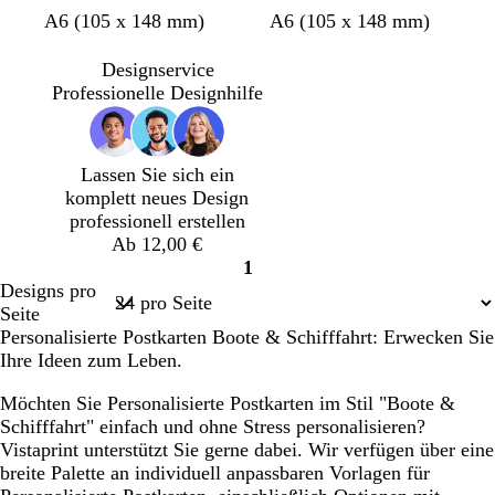
u
u
u
u
H
H
S
A6 (105 x 148 mm)
A6 (105 x 148 mm)
e
e
t
l
l
a
Designservice
l
l
h
Professionelle Designhilfe
g
g
l
r
r
a
a
Lassen Sie sich ein
u
u
komplett neues Design
professionell erstellen
Ab 12,00 €
1
Seite
Designs pro
1
Seite
Personalisierte Postkarten Boote & Schifffahrt: Erwecken Sie
Ihre Ideen zum Leben.
Möchten Sie Personalisierte Postkarten im Stil "Boote &
Schifffahrt" einfach und ohne Stress personalisieren?
Vistaprint unterstützt Sie gerne dabei. Wir verfügen über eine
breite Palette an individuell anpassbaren Vorlagen für