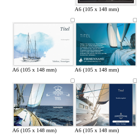
A6 (105 x 148 mm)
A6 (105 x 148 mm)
A6 (105 x 148 mm)
D
D
D
W
H
H
A6 (105 x 148 mm)
A6 (105 x 148 mm)
u
u
u
e
e
e