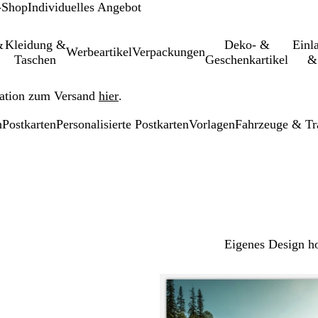
-Shop
Individuelles Angebot
&
Kleidung &
Deko- &
Einl­
Werbeartikel
Verpackungen
Taschen
Geschenkartikel
&
ation zum Versand
hier
.
n
Postkarten
Personalisierte Postkarten
Vorlagen
Fahrzeuge & Tr
Eigenes Design h