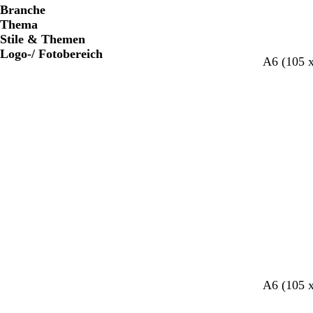
Branche
Thema
Stile & Themen
Logo-/ Fotobereich
A6 (105 
D
D
D
D
D
B
W
D
W
D
A6 (105 
u
u
u
u
u
l
a
u
e
u