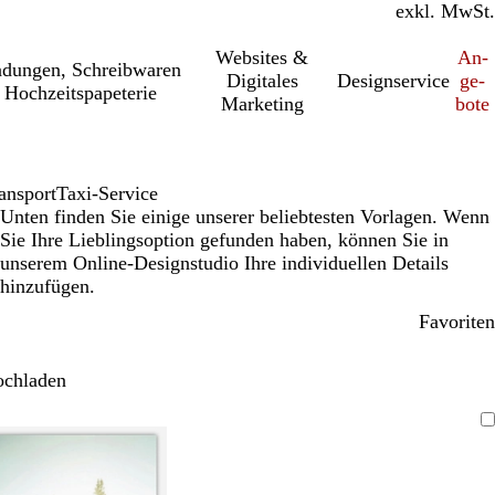
inkl. MwSt.
exkl. MwSt.
Websites &
An­­
a­dung­en, Schreib­wa­ren
Digitales
Designservice
ge­­
 Hochzeitspapeterie
Marketing
bo­­te
ansport
Taxi-Service
Unten finden Sie einige unserer beliebtesten Vorlagen. Wenn
Sie Ihre Lieblingsoption gefunden haben, können Sie in
unserem Online-Designstudio Ihre individuellen Details
hinzufügen.
Favoriten
ochladen