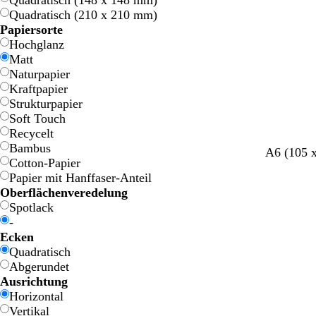
Quadratisch (148 x 148 mm)
e
e
r
r
f
f
Quadratisch (210 x 210 mm)
z
z
a
a
Papiersorte
r
r
Hochglanz
b
b
Matt
e
e
Naturpapier
n
n
Kraftpapier
e
e
Strukturpapier
Soft Touch
Recycelt
Bambus
A6 (105 
Cotton-Papier
Papier mit Hanffaser-Anteil
Oberflächenveredelung
Spotlack
-
Ecken
Quadratisch
Abgerundet
Ausrichtung
Horizontal
Vertikal