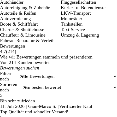
Autohändler
Fluggesellschaften
Autoreinigung & Zubehör
Kurier- u. Botendienste
Autoteile & Reifen
LKW-Transport
Autovermietung
Motorräder
Boote & Schifffahrt
Tankstellen
Charter & Shuttlebusse
Taxi-Service
Chauffeur & Limousine
Umzug & Lagerung
Fahrrad-Reparatur & Verleih
Bewertungen
214
4.7
(
214
)
Bewertungen
Wie wir Bewertungen sammeln und präsentieren
Von 214 Kunden bewertet
Meine
Sucheingaben
Filtern
nach
Sortieren
nach
5
Bin sehr zufrieden
11. Juli 2026
|
Gian-Marco S.
|
Verifizierter Kauf
Top Qualität und schneller Versand!