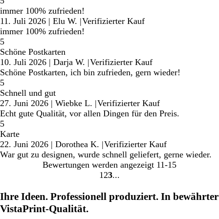
5
immer 100% zufrieden!
11. Juli 2026
|
Elu W.
|
Verifizierter Kauf
immer 100% zufrieden!
5
Schöne Postkarten
10. Juli 2026
|
Darja W.
|
Verifizierter Kauf
Schöne Postkarten, ich bin zufrieden, gern wieder!
5
Schnell und gut
27. Juni 2026
|
Wiebke L.
|
Verifizierter Kauf
Echt gute Qualität, vor allen Dingen für den Preis.
5
Karte
22. Juni 2026
|
Dorothea K.
|
Verifizierter Kauf
War gut zu designen, wurde schnell geliefert, gerne wieder.
Bewertungen werden angezeigt
11-15
1
2
3
Gehe
Gehe
Gehe
zu
zu
zu
Ihre Ideen. Professionell produziert. In bewährter
Seite
Seite
Seite
VistaPrint-Qualität.
1
2
3