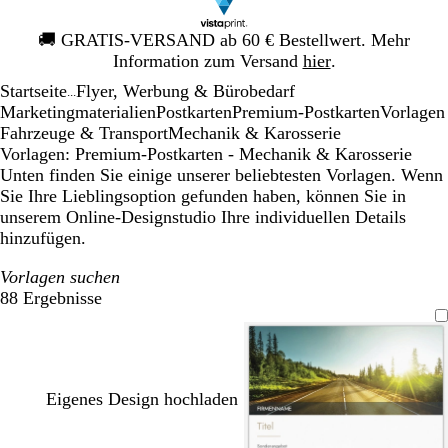
Galeriebild
🚚
GRATIS-VERSAND ab 60 € Bestellwert. Mehr
1
Information zum Versand
hier
.
von
Startseite
Flyer, Werbung & Bürobedarf
1
...
Mar­ke­ting­ma­te­rialien
Postkarten
Premium-Postkarten
Vorlagen
Fahrzeuge & Transport
Mechanik & Karosserie
Vorlagen: Premium-Postkarten - Mechanik & Karosserie
Unten finden Sie einige unserer beliebtesten Vorlagen. Wenn
Sie Ihre Lieblingsoption gefunden haben, können Sie in
unserem Online-Designstudio Ihre individuellen Details
hinzufügen.
Vorlagen suchen
88 Ergebnisse
Filter
Eigenes Design hochladen