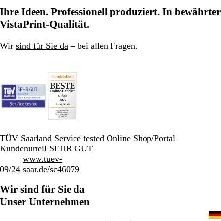
zu
zu
zu
Ihre Ideen. Professionell produziert. In bewährter
Seite
Seite
Seite
VistaPrint-Qualität.
Wir
sind für Sie da
– bei allen Fragen.
TÜV Saarland Service tested Online Shop/Portal
Kundenurteil SEHR GUT
www.tuev-
09/24
saar.de/sc46079
Wir sind für Sie da
Unser Unternehmen