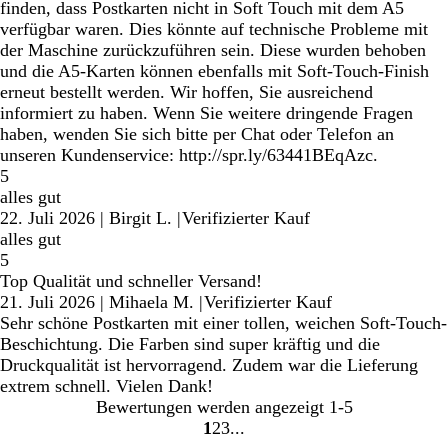
finden, dass Postkarten nicht in Soft Touch mit dem A5
verfügbar waren. Dies könnte auf technische Probleme mit
der Maschine zurückzuführen sein. Diese wurden behoben
und die A5-Karten können ebenfalls mit Soft-Touch-Finish
erneut bestellt werden. Wir hoffen, Sie ausreichend
informiert zu haben. Wenn Sie weitere dringende Fragen
haben, wenden Sie sich bitte per Chat oder Telefon an
unseren Kundenservice: http://spr.ly/63441BEqAzc.
5
alles gut
22. Juli 2026
|
Birgit L.
|
Verifizierter Kauf
alles gut
5
Top Qualität und schneller Versand!
21. Juli 2026
|
Mihaela M.
|
Verifizierter Kauf
Sehr schöne Postkarten mit einer tollen, weichen Soft-Touch-
Beschichtung. Die Farben sind super kräftig und die
Druckqualität ist hervorragend. Zudem war die Lieferung
extrem schnell. Vielen Dank!
Bewertungen werden angezeigt
1-5
1
2
3
Gehe
Gehe
Gehe