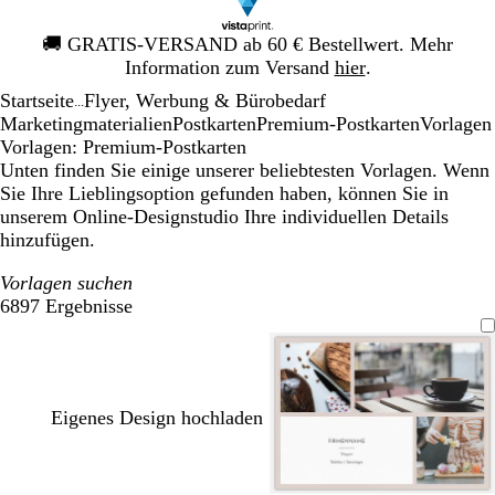
Galeriebild
🚚
GRATIS-VERSAND ab 60 € Bestellwert. Mehr
1
Information zum Versand
hier
.
von
Startseite
Flyer, Werbung & Bürobedarf
1
...
Mar­ke­ting­ma­te­rialien
Postkarten
Premium-Postkarten
Vorlagen
Vorlagen: Premium-Postkarten
Unten finden Sie einige unserer beliebtesten Vorlagen. Wenn
Sie Ihre Lieblingsoption gefunden haben, können Sie in
unserem Online-Designstudio Ihre individuellen Details
hinzufügen.
Vorlagen suchen
6897 Ergebnisse
Filter
Eigenes Design hochladen