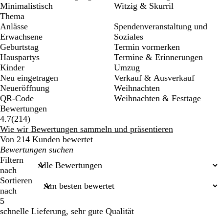
Minimalistisch
Witzig & Skurril
Thema
Anlässe
Spendenveranstaltung und
Erwachsene
Soziales
Geburtstag
Termin vormerken
Hauspartys
Termine & Erinnerungen
Kinder
Umzug
Neu eingetragen
Verkauf & Ausverkauf
Neueröffnung
Weihnachten
QR-Code
Weihnachten & Festtage
Bewertungen
214
4.7
(
214
)
Bewertungen
Wie wir Bewertungen sammeln und präsentieren
Von 214 Kunden bewertet
Meine
Sucheingaben
Filtern
nach
Sortieren
nach
5
schnelle Lieferung, sehr gute Qualität