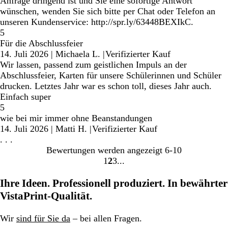
Anfrage dringend ist und Sie eine sofortige Antwort
wünschen, wenden Sie sich bitte per Chat oder Telefon an
unseren Kundenservice: http://spr.ly/63448BEXIkC.
5
Für die Abschlussfeier
14. Juli 2026
|
Michaela L.
|
Verifizierter Kauf
Wir lassen, passend zum geistlichen Impuls an der
Abschlussfeier, Karten für unsere Schülerinnen und Schüler
drucken. Letztes Jahr war es schon toll, dieses Jahr auch.
Einfach super
5
wie bei mir immer ohne Beanstandungen
14. Juli 2026
|
Matti H.
|
Verifizierter Kauf
. . .
Bewertungen werden angezeigt
6-10
1
2
3
Gehe
Gehe
Gehe
zu
zu
zu
Ihre Ideen. Professionell produziert. In bewährter
Seite
Seite
Seite
VistaPrint-Qualität.
Wir
sind für Sie da
– bei allen Fragen.