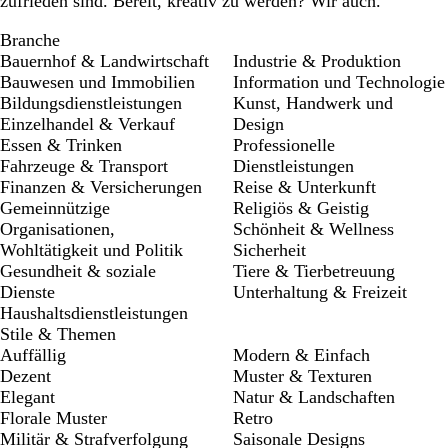
zufrieden sind. Bereit, kreativ zu werden? Wir auch.
Branche
Bauernhof & Landwirtschaft
Industrie & Produktion
Bauwesen und Immobilien
Information und Technologie
Bildungsdienstleistungen
Kunst, Handwerk und
Einzelhandel & Verkauf
Design
Essen & Trinken
Professionelle
Fahrzeuge & Transport
Dienstleistungen
Finanzen & Versicherungen
Reise & Unterkunft
Gemeinnützige
Religiös & Geistig
Organisationen,
Schönheit & Wellness
Wohltätigkeit und Politik
Sicherheit
Gesundheit & soziale
Tiere & Tierbetreuung
Dienste
Unterhaltung & Freizeit
Haushaltsdienstleistungen
Stile & Themen
Auffällig
Modern & Einfach
Dezent
Muster & Texturen
Elegant
Natur & Landschaften
Florale Muster
Retro
Militär & Strafverfolgung
Saisonale Designs