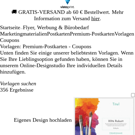
Galeriebild
🚚
GRATIS-VERSAND ab 60 € Bestellwert. Mehr
1
Information zum Versand
hier
.
von
Startseite
Flyer, Werbung & Bürobedarf
1
...
Mar­ke­ting­ma­te­rialien
Postkarten
Premium-Postkarten
Vorlagen
Coupons
Vorlagen: Premium-Postkarten - Coupons
Unten finden Sie einige unserer beliebtesten Vorlagen. Wenn
Sie Ihre Lieblingsoption gefunden haben, können Sie in
unserem Online-Designstudio Ihre individuellen Details
hinzufügen.
Vorlagen suchen
356 Ergebnisse
Filter
Eigenes Design hochladen