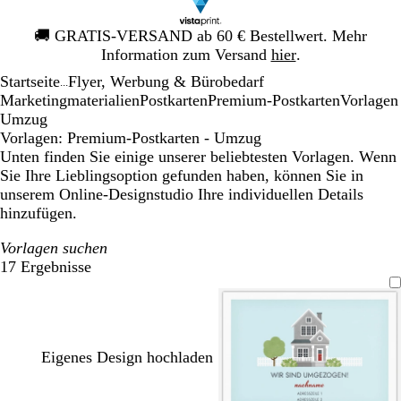
Galeriebild
🚚
GRATIS-VERSAND ab 60 € Bestellwert. Mehr
1
Information zum Versand
hier
.
von
Startseite
Flyer, Werbung & Bürobedarf
1
...
Mar­ke­ting­ma­te­rialien
Postkarten
Premium-Postkarten
Vorlagen
Umzug
Vorlagen: Premium-Postkarten - Umzug
Unten finden Sie einige unserer beliebtesten Vorlagen. Wenn
Sie Ihre Lieblingsoption gefunden haben, können Sie in
unserem Online-Designstudio Ihre individuellen Details
hinzufügen.
Vorlagen suchen
17 Ergebnisse
Filter
Eigenes Design hochladen