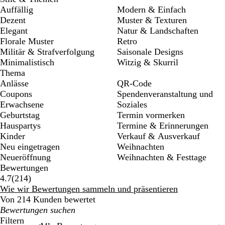
Auffällig
Modern & Einfach
Dezent
Muster & Texturen
Elegant
Natur & Landschaften
Florale Muster
Retro
Militär & Strafverfolgung
Saisonale Designs
Minimalistisch
Witzig & Skurril
Thema
Anlässe
QR-Code
Coupons
Spendenveranstaltung und
Erwachsene
Soziales
Geburtstag
Termin vormerken
Hauspartys
Termine & Erinnerungen
Kinder
Verkauf & Ausverkauf
Neu eingetragen
Weihnachten
Neueröffnung
Weihnachten & Festtage
Bewertungen
214
4.7
(
214
)
Bewertungen
Wie wir Bewertungen sammeln und präsentieren
Von 214 Kunden bewertet
Meine
Sucheingaben
Filtern