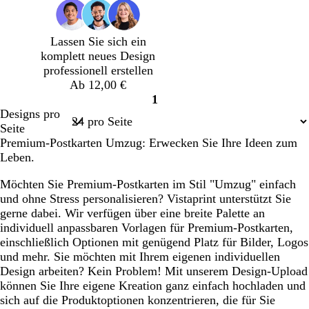
r
g
e
a
o
r
l
r
t
ü
b
z
Lassen Sie sich ein
n
l
komplett neues Design
a
professionell erstellen
u
Ab 12,00 €
1
Seite
Designs pro
1
Seite
Premium-Postkarten Umzug: Erwecken Sie Ihre Ideen zum
Leben.
Möchten Sie Premium-Postkarten im Stil "Umzug" einfach
und ohne Stress personalisieren? Vistaprint unterstützt Sie
gerne dabei. Wir verfügen über eine breite Palette an
individuell anpassbaren Vorlagen für Premium-Postkarten,
einschließlich Optionen mit genügend Platz für Bilder, Logos
und mehr. Sie möchten mit Ihrem eigenen individuellen
Design arbeiten? Kein Problem! Mit unserem Design-Upload
können Sie Ihre eigene Kreation ganz einfach hochladen und
sich auf die Produktoptionen konzentrieren, die für Sie