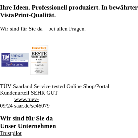
zu
zu
zu
Ihre Ideen. Professionell produziert. In bewährter
Seite
Seite
Seite
VistaPrint-Qualität.
Wir
sind für Sie da
– bei allen Fragen.
TÜV Saarland Service tested Online Shop/Portal
Kundenurteil SEHR GUT
www.tuev-
09/24
saar.de/sc46079
Wir sind für Sie da
Unser Unternehmen
Trustpilot