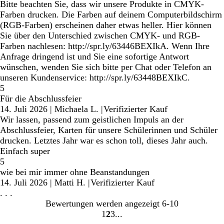
Bitte beachten Sie, dass wir unsere Produkte in CMYK-
Farben drucken. Die Farben auf deinem Computerbildschirm
(RGB-Farben) erscheinen daher etwas heller. Hier können
Sie über den Unterschied zwischen CMYK- und RGB-
Farben nachlesen: http://spr.ly/63446BEXIkA. Wenn Ihre
Anfrage dringend ist und Sie eine sofortige Antwort
wünschen, wenden Sie sich bitte per Chat oder Telefon an
unseren Kundenservice: http://spr.ly/63448BEXIkC.
5
Für die Abschlussfeier
14. Juli 2026
|
Michaela L.
|
Verifizierter Kauf
Wir lassen, passend zum geistlichen Impuls an der
Abschlussfeier, Karten für unsere Schülerinnen und Schüler
drucken. Letztes Jahr war es schon toll, dieses Jahr auch.
Einfach super
5
wie bei mir immer ohne Beanstandungen
14. Juli 2026
|
Matti H.
|
Verifizierter Kauf
. . .
Bewertungen werden angezeigt
6-10
1
2
3
Gehe
Gehe
Gehe