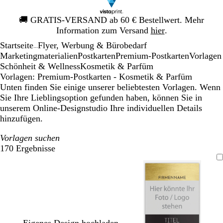
Galeriebild
🚚
GRATIS-VERSAND ab 60 € Bestellwert. Mehr
1
Information zum Versand
hier
.
von
Startseite
Flyer, Werbung & Bürobedarf
1
...
Mar­ke­ting­ma­te­rialien
Postkarten
Premium-Postkarten
Vorlagen
Schönheit & Wellness
Kosmetik & Parfüm
Vorlagen: Premium-Postkarten - Kosmetik & Parfüm
Unten finden Sie einige unserer beliebtesten Vorlagen. Wenn
Sie Ihre Lieblingsoption gefunden haben, können Sie in
unserem Online-Designstudio Ihre individuellen Details
hinzufügen.
Vorlagen suchen
170 Ergebnisse
Filter