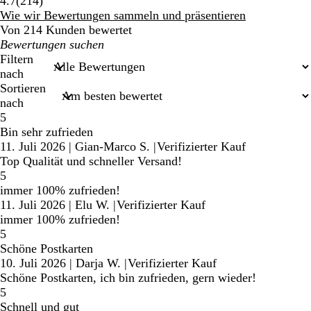
214
4.7
(
214
)
Bewertungen
Wie wir Bewertungen sammeln und präsentieren
Von 214 Kunden bewertet
Meine
Sucheingaben
Filtern
nach
Sortieren
nach
5
Bin sehr zufrieden
11. Juli 2026
|
Gian-Marco S.
|
Verifizierter Kauf
Top Qualität und schneller Versand!
5
immer 100% zufrieden!
11. Juli 2026
|
Elu W.
|
Verifizierter Kauf
immer 100% zufrieden!
5
Schöne Postkarten
10. Juli 2026
|
Darja W.
|
Verifizierter Kauf
Schöne Postkarten, ich bin zufrieden, gern wieder!
5
Schnell und gut