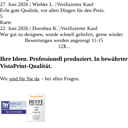
27. Juni 2026
|
Wiebke L.
|
Verifizierter Kauf
Echt gute Qualität, vor allen Dingen für den Preis.
5
Karte
22. Juni 2026
|
Dorothea K.
|
Verifizierter Kauf
War gut zu designen, wurde schnell geliefert, gerne wieder.
Bewertungen werden angezeigt
11-15
1
2
3
Gehe
Gehe
Gehe
zu
zu
zu
Ihre Ideen. Professionell produziert. In bewährter
Seite
Seite
Seite
VistaPrint-Qualität.
1
2
3
Wir
sind für Sie da
– bei allen Fragen.