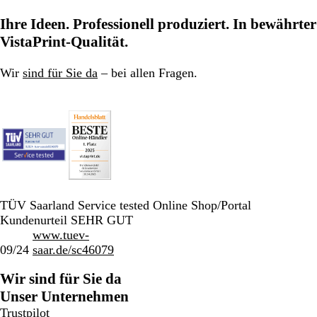
zu
zu
zu
Ihre Ideen. Professionell produziert. In bewährter
Seite
Seite
Seite
VistaPrint-Qualität.
Wir
sind für Sie da
– bei allen Fragen.
TÜV Saarland Service tested Online Shop/Portal
Kundenurteil SEHR GUT
www.tuev-
09/24
saar.de/sc46079
Wir sind für Sie da
Unser Unternehmen
Trustpilot