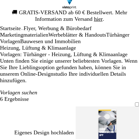
Galeriebild
🚚
GRATIS-VERSAND ab 60 € Bestellwert. Mehr
1
Information zum Versand
hier
.
von
Startseite
Flyer, Werbung & Bürobedarf
1
...
Mar­ke­ting­ma­te­rialien
Werbeblätter & Handouts
Türhänger
Vorlagen
Bauwesen und Immobilien
Heizung, Lüftung & Klimaanlage
Vorlagen: Türhänger - Heizung, Lüftung & Klimaanlage
Unten finden Sie einige unserer beliebtesten Vorlagen. Wenn
Sie Ihre Lieblingsoption gefunden haben, können Sie in
unserem Online-Designstudio Ihre individuellen Details
hinzufügen.
Vorlagen suchen
6 Ergebnisse
Filter
Eigenes Design hochladen