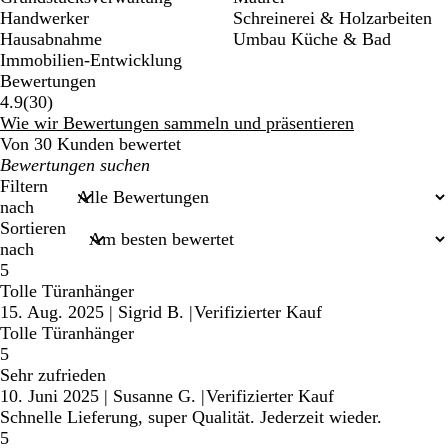
Handwerker
Schreinerei & Holzarbeiten
Hausabnahme
Umbau Küche & Bad
Immobilien-Entwicklung
Bewertungen
30
4.9
(
30
)
Bewertungen
Wie wir Bewertungen sammeln und präsentieren
Von 30 Kunden bewertet
Meine
Sucheingaben
Filtern
nach
Sortieren
nach
5
Tolle Türanhänger
15. Aug. 2025
|
Sigrid B.
|
Verifizierter Kauf
Tolle Türanhänger
5
Sehr zufrieden
10. Juni 2025
|
Susanne G.
|
Verifizierter Kauf
Schnelle Lieferung, super Qualität. Jederzeit wieder.
5