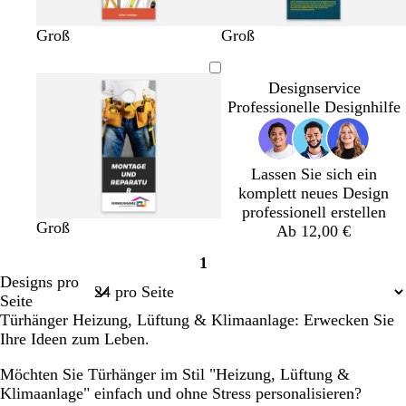
a
u
W
W
W
W
B
D
W
G
G
H
Groß
Groß
e
e
e
e
l
u
a
r
r
e
i
i
i
i
a
n
l
a
a
l
Designservice
ß
ß
ß
ß
u
k
d
u
u
l
Professionelle Designhilfe
g
e
g
g
r
l
r
r
ü
g
ü
a
n
r
n
u
Lassen Sie sich ein
a
komplett neues Design
u
professionell erstellen
D
D
B
B
L
Groß
Ab 12,00 €
u
u
l
l
a
1
n
n
a
a
c
Seite
Designs pro
k
k
u
u
h
1
Seite
e
e
g
s
Türhänger Heizung, Lüftung & Klimaanlage: Erwecken Sie
l
l
r
Ihre Ideen zum Leben.
g
l
ü
r
i
n
Möchten Sie Türhänger im Stil "Heizung, Lüftung &
a
l
Klimaanlage" einfach und ohne Stress personalisieren?
u
a