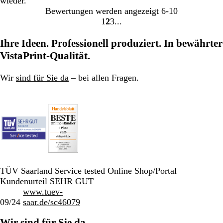
wieder.
Bewertungen werden angezeigt
6-10
1
2
3
Gehe
Gehe
Gehe
zu
zu
zu
Ihre Ideen. Professionell produziert. In bewährter
Seite
Seite
Seite
VistaPrint-Qualität.
Wir
sind für Sie da
– bei allen Fragen.
TÜV Saarland Service tested Online Shop/Portal
Kundenurteil SEHR GUT
www.tuev-
09/24
saar.de/sc46079
Wir sind für Sie da