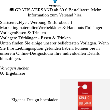
Galeriebild
🚚
GRATIS-VERSAND ab 60 € Bestellwert. Mehr
1
Information zum Versand
hier
.
von
Startseite
Flyer, Werbung & Bürobedarf
1
...
Mar­ke­ting­ma­te­rialien
Werbeblätter & Handouts
Türhänger
Vorlagen
Essen & Trinken
Vorlagen: Türhänger - Essen & Trinken
Unten finden Sie einige unserer beliebtesten Vorlagen. Wenn
Sie Ihre Lieblingsoption gefunden haben, können Sie in
unserem Online-Designstudio Ihre individuellen Details
hinzufügen.
Vorlagen suchen
60 Ergebnisse
Filter
Eigenes Design hochladen