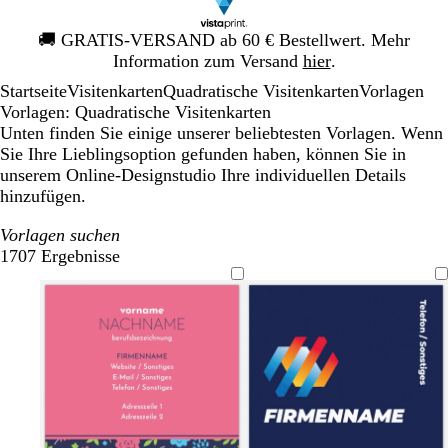
Galeriebild
🚚
GRATIS-VERSAND ab 60 € Bestellwert. Mehr
1
Information zum Versand
hier
.
von
Startseite
Visitenkarten
Quadratische Visitenkarten
Vorlagen
1
Vorlagen: Quadratische Visitenkarten
Unten finden Sie einige unserer beliebtesten Vorlagen. Wenn
Sie Ihre Lieblingsoption gefunden haben, können Sie in
unserem Online-Designstudio Ihre individuellen Details
hinzufügen.
Vorlagen suchen
1707 Ergebnisse
Filter