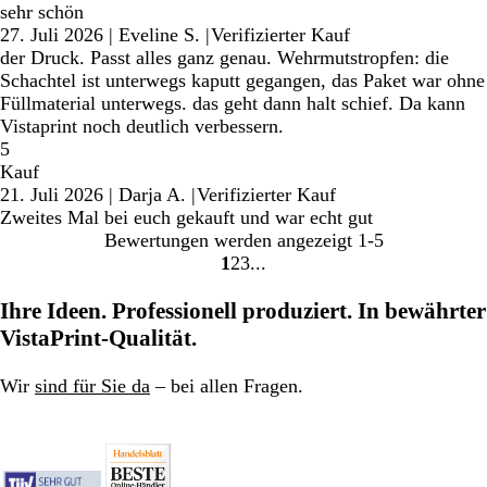
sehr schön
27. Juli 2026
|
Eveline S.
|
Verifizierter Kauf
der Druck. Passt alles ganz genau. Wehrmutstropfen: die
Schachtel ist unterwegs kaputt gegangen, das Paket war ohne
Füllmaterial unterwegs. das geht dann halt schief. Da kann
Vistaprint noch deutlich verbessern.
5
Kauf
21. Juli 2026
|
Darja A.
|
Verifizierter Kauf
Zweites Mal bei euch gekauft und war echt gut
Bewertungen werden angezeigt
1-5
1
2
3
Gehe
Gehe
Gehe
zu
zu
zu
Ihre Ideen. Professionell produziert. In bewährter
Seite
Seite
Seite
VistaPrint-Qualität.
Wir
sind für Sie da
– bei allen Fragen.