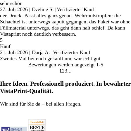
sehr schön
27. Juli 2026
|
Eveline S.
|
Verifizierter Kauf
der Druck. Passt alles ganz genau. Wehrmutstropfen: die
Schachtel ist unterwegs kaputt gegangen, das Paket war ohne
Füllmaterial unterwegs. das geht dann halt schief. Da kann
Vistaprint noch deutlich verbessern.
5
Kauf
21. Juli 2026
|
Darja A.
|
Verifizierter Kauf
Zweites Mal bei euch gekauft und war echt gut
Bewertungen werden angezeigt
1-5
1
2
3
Gehe
Gehe
Gehe
zu
zu
zu
Ihre Ideen. Professionell produziert. In bewährter
Seite
Seite
Seite
VistaPrint-Qualität.
Wir
sind für Sie da
– bei allen Fragen.