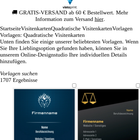
Galeriebild
🚚
GRATIS-VERSAND ab 60 € Bestellwert. Mehr
1
Information zum Versand
hier
.
von
Startseite
Visitenkarten
Quadratische Visitenkarten
Vorlagen
1
Vorlagen: Quadratische Visitenkarten
Unten finden Sie einige unserer beliebtesten Vorlagen. Wenn
Sie Ihre Lieblingsoption gefunden haben, können Sie in
unserem Online-Designstudio Ihre individuellen Details
hinzufügen.
Vorlagen suchen
1707 Ergebnisse
Filter