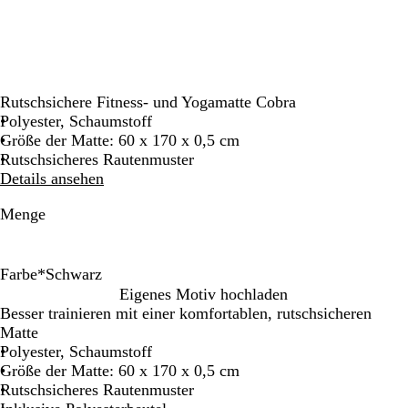
Rutschsichere Fitness- und Yogamatte Cobra
Polyester, Schaumstoff
Größe der Matte: 60 x 170 x 0,5 cm
Rutschsicheres Rautenmuster
Details ansehen
Menge
Farbe
*
Schwarz
S
R
K
H
Eigenes Motiv hochladen
c
o
ö
e
Besser trainieren mit einer komfortablen, rutschsicheren
h
t
n
l
Matte
w
i
l
Polyester, Schaumstoff
a
g
g
Größe der Matte: 60 x 170 x 0,5 cm
r
s
r
Rutschsicheres Rautenmuster
z
b
ü