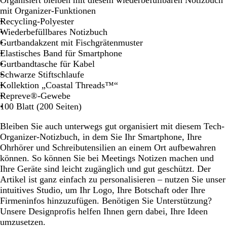
Organisiert bleiben mit diesem wiederbefüllbaren Notizbuch
h
mit Organizer-Funktionen
w
Recycling-Polyester
a
Wiederbefüllbares Notizbuch
r
Gurtbandakzent mit Fischgrätenmuster
z
Elastisches Band für Smartphone
Gurtbandtasche für Kabel
Schwarze Stiftschlaufe
Kollektion „Coastal Threads™“
Repreve®-Gewebe
100 Blatt (200 Seiten)
Bleiben Sie auch unterwegs gut organisiert mit diesem Tech-
Organizer-Notizbuch, in dem Sie Ihr Smartphone, Ihre
Ohrhörer und Schreibutensilien an einem Ort aufbewahren
können. So können Sie bei Meetings Notizen machen und
Ihre Geräte sind leicht zugänglich und gut geschützt. Der
Artikel ist ganz einfach zu personalisieren – nutzen Sie unser
intuitives Studio, um Ihr Logo, Ihre Botschaft oder Ihre
Firmeninfos hinzuzufügen. Benötigen Sie Unterstützung?
Unsere Designprofis helfen Ihnen gern dabei, Ihre Ideen
umzusetzen.