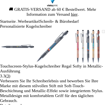
Galeriebild
🚚
GRATIS-VERSAND ab 60 € Bestellwert. Mehr
1
Information zum Versand
hier
.
von
Startseite
Werbeartikel
Schreib- & Bürobedarf
1
...
Personalisierte Kugelschreiber
Galeriebild
Vergrößer-/verkleinerbares
Zoom
Verwenden
Klicken
Vergrößer-/verkleinerbares
Zoom
Verwenden
Klicken
Vergrößer-
Zoom
Verwende
Klicken
1
Bild
auf
Sie
zum
Bild
auf
Sie
zum
Bild
auf
Sie
zum
von
Minimum
die
Vergrößern
Minimum
die
Vergrößern
Minimum
die
Vergrößer
3
Tasten
Tasten
Tasten
+
+
+
und
und
und
-
-
-
zum
zum
zum
Touchscreen-Stylus-Kugelschreiber Regal Softy in Metallic-
Zoomen
Zoomen
Zoomen
Ausführung
und
und
und
Bewertungen
3.3
(
3
)
die
die
die
3
Verbessern Sie Ihr Schreiberlebnis und bewerben Sie Ihre
Pfeiltasten
Pfeiltasten
Pfeiltasten
lesen
Marke mit diesem stilvollen Stift mit Soft-Touch-
zum
zum
zum
Beschichtung und Metallic-Effekt sowie integriertem Stylus.
Schwenken.
Schwenken.
Schwenke
Metalldesign mit komfortablem Griff für den täglichen
Gebrauch.