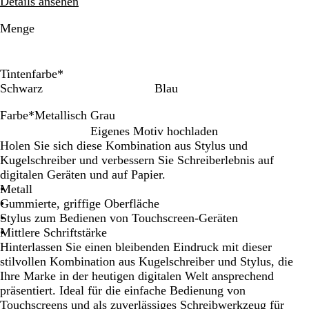
Details ansehen
Menge
Tintenfarbe
*
Schwarz
Blau
Farbe
*
Metallisch Grau
S
G
M
R
B
Eigenes Motiv hochladen
i
o
e
o
r
Holen Sie sich diese Kombination aus Stylus und
l
l
t
s
o
Kugelschreiber und verbessern Sie Schreiberlebnis auf
b
d
a
é
n
digitalen Geräten und auf Papier.
e
l
g
z
Metall
r
l
o
e
Gummierte, griffige Oberfläche
i
l
Stylus zum Bedienen von Touchscreen-Geräten
s
d
Mittlere Schriftstärke
c
Hinterlassen Sie einen bleibenden Eindruck mit dieser
h
stilvollen Kombination aus Kugelschreiber und Stylus, die
G
Ihre Marke in der heutigen digitalen Welt ansprechend
r
präsentiert. Ideal für die einfache Bedienung von
a
Touchscreens und als zuverlässiges Schreibwerkzeug für