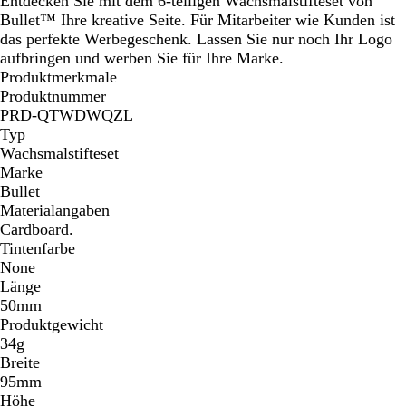
Entdecken Sie mit dem 6-teiligen Wachsmalstifteset von
Bullet™ Ihre kreative Seite. Für Mitarbeiter wie Kunden ist
das perfekte Werbegeschenk. Lassen Sie nur noch Ihr Logo
aufbringen und werben Sie für Ihre Marke.
Produktmerkmale
Produktnummer
PRD-QTWDWQZL
Typ
Wachsmalstifteset
Marke
Bullet
Materialangaben
Cardboard.
Tintenfarbe
None
Länge
50mm
Produktgewicht
34g
Breite
95mm
Höhe