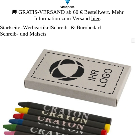
Galeriebild
🚚
GRATIS-VERSAND ab 60 € Bestellwert. Mehr
1
Information zum Versand
hier
.
von
Startseite
Werbeartikel
Schreib- & Bürobedarf
1
...
Schreib- und Malsets
Galeriebild
Vergrößer-/verkleinerbares
Zoom
Verwenden
Klicken
1
Bild
auf
Sie
zum
von
Minimum
die
Vergrößern
1
Tasten
+
und
-
zum
Zoomen
und
die
Pfeiltasten
zum
Schwenken.