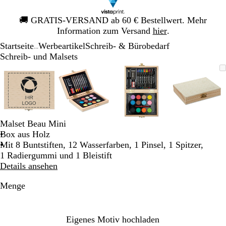
Galeriebild
🚚
GRATIS-VERSAND ab 60 € Bestellwert. Mehr
1
Information zum Versand
hier
.
von
Startseite
Werbeartikel
Schreib- & Bürobedarf
1
...
Schreib- und Malsets
Galeriebild
Vergrößer-/verkleinerbares
Zoom
Verwenden
Klicken
Vergrößer-/verkleinerbares
Zoom
Verwenden
Klicken
Vergrößer-/verkleinerb
Zoom
Verwenden
Klicken
Vergröß
Zoom
Verwen
Klicken
1
Bild
auf
Sie
zum
Bild
auf
Sie
zum
Bild
auf
Sie
zum
Bild
auf
Sie
zum
von
Minimum
die
Vergrößern
Minimum
die
Vergrößern
Minimum
die
Vergrößern
Minim
die
Vergröß
4
Tasten
Tasten
Tasten
Tasten
+
+
+
+
und
und
und
und
Malset Beau Mini
-
-
-
-
Box aus Holz
zum
zum
zum
zum
Mit 8 Buntstiften, 12 Wasserfarben, 1 Pinsel, 1 Spitzer,
Zoomen
Zoomen
Zoomen
Zoome
1 Radiergummi und 1 Bleistift
und
und
und
und
Details ansehen
die
die
die
die
Pfeiltasten
Pfeiltasten
Pfeiltasten
Pfeiltas
Menge
zum
zum
zum
zum
Schwenken.
Schwenken.
Schwenken.
Schwen
Eigenes Motiv hochladen