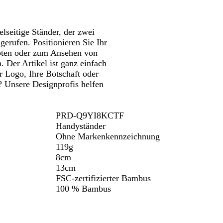
wenken.
Schwenken.
z
elseitige Ständer, der zwei
gerufen. Positionieren Sie Ihr
pten oder zum Ansehen von
 Der Artikel ist ganz einfach
hr Logo, Ihre Botschaft oder
? Unsere Designprofis helfen
PRD-Q9YI8KCTF
Handyständer
Ohne Markenkennzeichnung
119g
8cm
13cm
FSC-zertifizierter Bambus
100 % Bambus