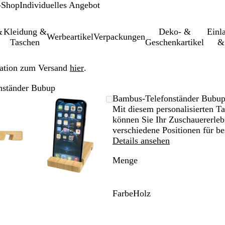
-Shop
Individuelles Angebot
&
Kleidung &
Deko- &
Einl­
Werbeartikel
Verpackungen
Taschen
Geschenkartikel
&
ation zum Versand
hier
.
nständer Bubup
größer-/verkleinerbares
om
wenden
cken
Vergrößer-/verkleinerbares
Zoom
Verwenden
Klicken
Bambus-Telefonständer Bubu
d
m
Bild
auf
Sie
zum
Mit diesem personalisierten Ta
nimum
größern
Minimum
die
Vergrößern
können Sie Ihr Zuschauererleb
ten
Tasten
verschiedene Positionen für be
+
Details ansehen
und
Menge
-
m
zum
omen
Zoomen
und
Farbe
Holz
die
H
ltasten
Pfeiltasten
o
m
zum
l