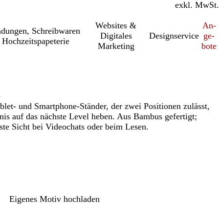
inkl. MwSt.
exkl. MwSt.
Websites &
An­­
a­dung­en, Schreib­wa­ren
Digitales
Designservice
ge­­
 Hochzeitspapeterie
Marketing
bo­­te
p
blet- und Smartphone-Ständer, der zwei Positionen zulässt,
nis auf das nächste Level heben. Aus Bambus gefertigt;
ste Sicht bei Videochats oder beim Lesen.
Eigenes Motiv hochladen