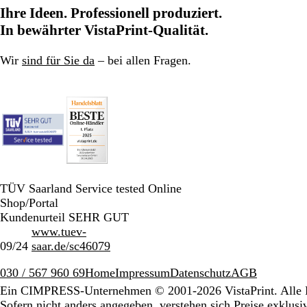
Ihre Ideen. Professionell produziert.
In bewährter VistaPrint-Qualität.
Wir
sind für Sie da
– bei allen Fragen.
TÜV Saarland Service tested Online
Shop/Portal
Kundenurteil SEHR GUT
www.tuev-
09/24
saar.de/sc46079
030 / 567 960 69
Home
Impressum
Datenschutz
AGB
Ein CIMPRESS-Unternehmen
© 2001-2026 VistaPrint. Alle 
Sofern nicht anders angegeben, verstehen sich Preise exklus