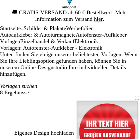
Galeriebild
🚚
GRATIS-VERSAND ab 60 € Bestellwert. Mehr
1
Information zum Versand
hier
.
von
Startseite
Schilder & Plakate
Werbefolien
1
...
Autoaufkleber & Autotürmagnete
Autofenster-Aufkleber
Vorlagen
Einzelhandel & Verkauf
Elektronik
Vorlagen: Autofenster-Aufkleber - Elektronik
Unten finden Sie einige unserer beliebtesten Vorlagen. Wenn
Sie Ihre Lieblingsoption gefunden haben, können Sie in
unserem Online-Designstudio Ihre individuellen Details
hinzufügen.
Vorlagen suchen
8 Ergebnisse
Filter
Eigenes Design hochladen