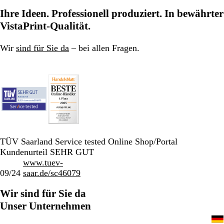
zu
zu
zu
Ihre Ideen. Professionell produziert. In bewährter
Seite
Seite
Seite
VistaPrint-Qualität.
Wir
sind für Sie da
– bei allen Fragen.
TÜV Saarland Service tested Online Shop/Portal
Kundenurteil SEHR GUT
www.tuev-
09/24
saar.de/sc46079
Wir sind für Sie da
Unser Unternehmen