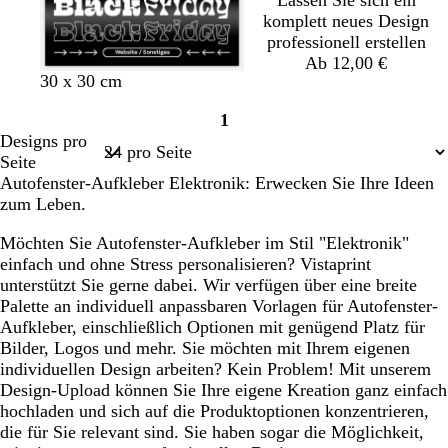
Lassen Sie sich ein
komplett neues Design
professionell erstellen
Ab 12,00 €
S
G
30 x 30 cm
c
e
1
h
l
Seite
Designs pro
w
b
1
Seite
a
Autofenster-Aufkleber Elektronik: Erwecken Sie Ihre Ideen
r
zum Leben.
z
Möchten Sie Autofenster-Aufkleber im Stil "Elektronik"
einfach und ohne Stress personalisieren? Vistaprint
unterstützt Sie gerne dabei. Wir verfügen über eine breite
Palette an individuell anpassbaren Vorlagen für Autofenster-
Aufkleber, einschließlich Optionen mit genügend Platz für
Bilder, Logos und mehr. Sie möchten mit Ihrem eigenen
individuellen Design arbeiten? Kein Problem! Mit unserem
Design-Upload können Sie Ihre eigene Kreation ganz einfach
hochladen und sich auf die Produktoptionen konzentrieren,
die für Sie relevant sind. Sie haben sogar die Möglichkeit,