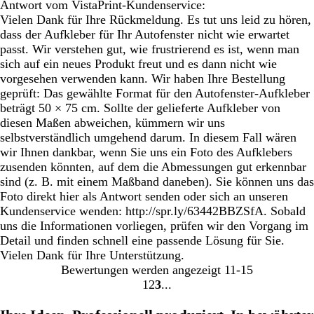
Antwort vom VistaPrint-Kundenservice:
Vielen Dank für Ihre Rückmeldung. Es tut uns leid zu hören,
dass der Aufkleber für Ihr Autofenster nicht wie erwartet
passt. Wir verstehen gut, wie frustrierend es ist, wenn man
sich auf ein neues Produkt freut und es dann nicht wie
vorgesehen verwenden kann. Wir haben Ihre Bestellung
geprüft: Das gewählte Format für den Autofenster-Aufkleber
beträgt 50 × 75 cm. Sollte der gelieferte Aufkleber von
diesen Maßen abweichen, kümmern wir uns
selbstverständlich umgehend darum. In diesem Fall wären
wir Ihnen dankbar, wenn Sie uns ein Foto des Aufklebers
zusenden könnten, auf dem die Abmessungen gut erkennbar
sind (z. B. mit einem Maßband daneben). Sie können uns das
Foto direkt hier als Antwort senden oder sich an unseren
Kundenservice wenden: http://spr.ly/63442BBZSfA. Sobald
uns die Informationen vorliegen, prüfen wir den Vorgang im
Detail und finden schnell eine passende Lösung für Sie.
Vielen Dank für Ihre Unterstützung.
Bewertungen werden angezeigt
11-15
1
2
3
Gehe
Gehe
Gehe
zu
zu
zu