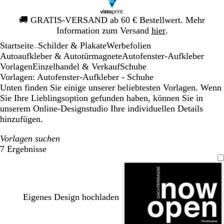
Galeriebild
🚚
GRATIS-VERSAND ab 60 € Bestellwert. Mehr
1
Information zum Versand
hier
.
von
Startseite
Schilder & Plakate
Werbefolien
1
...
Autoaufkleber & Autotürmagnete
Autofenster-Aufkleber
Vorlagen
Einzelhandel & Verkauf
Schuhe
Vorlagen: Autofenster-Aufkleber - Schuhe
Unten finden Sie einige unserer beliebtesten Vorlagen. Wenn
Sie Ihre Lieblingsoption gefunden haben, können Sie in
unserem Online-Designstudio Ihre individuellen Details
hinzufügen.
Vorlagen suchen
7 Ergebnisse
Filter
Eigenes Design hochladen