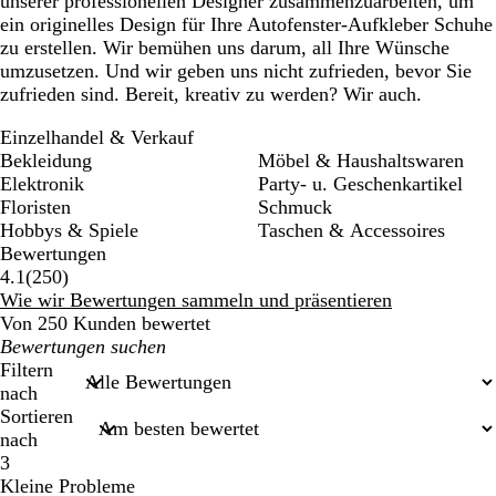
unserer professionellen Designer zusammenzuarbeiten, um
ein originelles Design für Ihre Autofenster-Aufkleber Schuhe
zu erstellen. Wir bemühen uns darum, all Ihre Wünsche
umzusetzen. Und wir geben uns nicht zufrieden, bevor Sie
zufrieden sind. Bereit, kreativ zu werden? Wir auch.
Einzelhandel & Verkauf
Bekleidung
Möbel & Haushaltswaren
Elektronik
Party- u. Geschenkartikel
Floristen
Schmuck
Hobbys & Spiele
Taschen & Accessoires
Bewertungen
250
4.1
(
250
)
Bewertungen
Wie wir Bewertungen sammeln und präsentieren
Von 250 Kunden bewertet
Meine
Sucheingaben
Filtern
nach
Sortieren
nach
3
Kleine Probleme