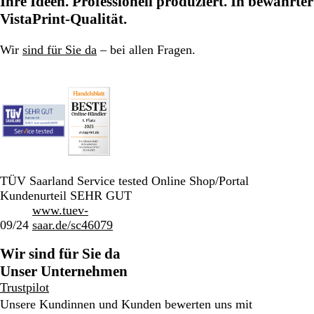
Ihre Ideen. Professionell produziert. In bewährter
Seite
Seite
Seite
VistaPrint-Qualität.
Wir
sind für Sie da
– bei allen Fragen.
TÜV Saarland Service tested Online Shop/Portal
Kundenurteil SEHR GUT
www.tuev-
09/24
saar.de/sc46079
Wir sind für Sie da
Unser Unternehmen
Trustpilot
Unsere Kundinnen und Kunden bewerten uns mit