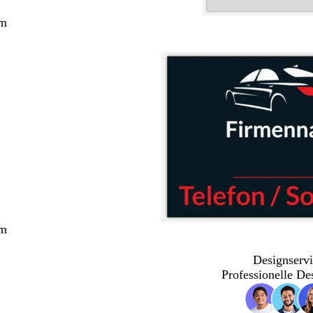
cm
cm
Designservi
Professionelle De