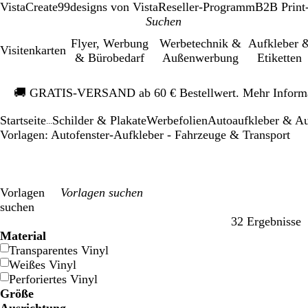
VistaCreate
99designs von Vista
Reseller-Programm
B2B Print
Flyer, Werbung
Werbetechnik &
Aufkleber 
Visitenkarten
& Bürobedarf
Außenwerbung
Etiketten
Galeriebild
🚚
GRATIS-VERSAND ab 60 € Bestellwert. Mehr Inform
1
von
Startseite
Schilder & Plakate
Werbefolien
Autoaufkleber & A
1
...
Vorlagen: Autofenster-Aufkleber - Fahrzeuge & Transport
Vorlagen
suchen
32 Ergebnisse
Filter
Material
Transparentes Vinyl
Weißes Vinyl
Perforiertes Vinyl
Größe