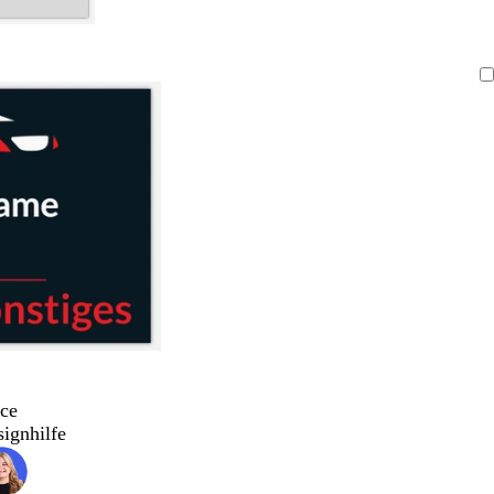
ce
signhilfe