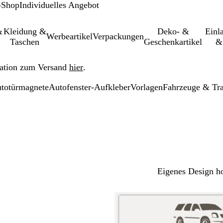
-Shop
Individuelles Angebot
&
Kleidung &
Deko- &
Einl­
Werbeartikel
Verpackungen
Taschen
Geschenkartikel
&
ation zum Versand
hier
.
utotürmagnete
Autofenster-Aufkleber
Vorlagen
Fahrzeuge & Tra
Eigenes Design h