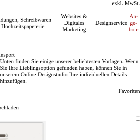
inkl. MwSt.
exkl. MwSt.
Websites &
An­­
a­dung­en, Schreib­wa­ren
Digitales
Designservice
ge­­
 Hochzeitspapeterie
Marketing
bo­­te
nsport
Unten finden Sie einige unserer beliebtesten Vorlagen. Wenn
Sie Ihre Lieblingsoption gefunden haben, können Sie in
unserem Online-Designstudio Ihre individuellen Details
hinzufügen.
Favoriten
ochladen