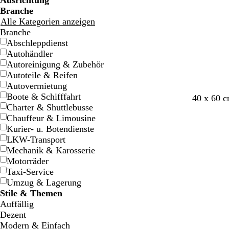
Ausrichtung
Branche
Alle Kategorien anzeigen
Branche
Abschleppdienst
Autohändler
Autoreinigung & Zubehör
Autoteile & Reifen
Autovermietung
Boote & Schifffahrt
W
S
D
40 x 60 
Charter & Shuttlebusse
e
c
u
Chauffeur & Limousine
i
h
n
Kurier- u. Botendienste
ß
w
k
LKW-Transport
a
e
Mechanik & Karosserie
r
l
Motorräder
z
b
Taxi-Service
l
Umzug & Lagerung
a
Stile & Themen
u
Auffällig
Dezent
Modern & Einfach