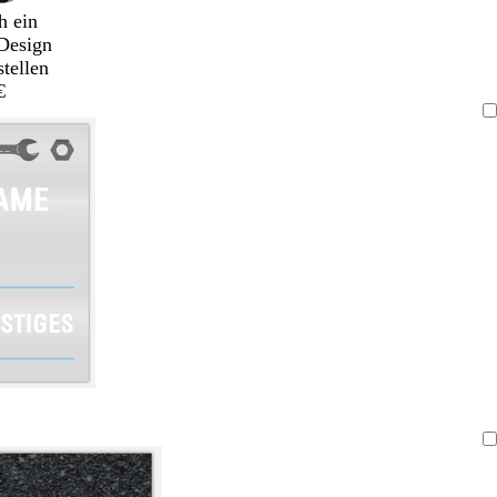
h ein
Design
stellen
€