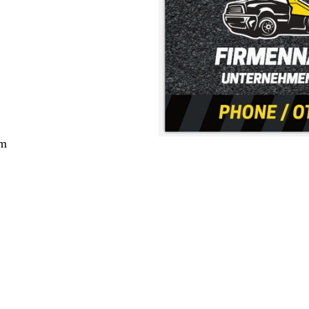
cm
ang