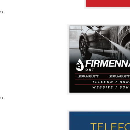
cm
cm