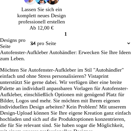
g
g
g
g
Lassen Sie sich ein
r
r
r
r
komplett neues Design
a
a
a
a
professionell erstellen
u
u
u
u
Ab 12,00 €
1
Seite
Designs pro
1
Seite
Autofenster-Aufkleber Autohändler: Erwecken Sie Ihre Ideen
zum Leben.
Möchten Sie Autofenster-Aufkleber im Stil "Autohändler"
einfach und ohne Stress personalisieren? Vistaprint
unterstützt Sie gerne dabei. Wir verfügen über eine breite
Palette an individuell anpassbaren Vorlagen für Autofenster-
Aufkleber, einschließlich Optionen mit genügend Platz für
Bilder, Logos und mehr. Sie möchten mit Ihrem eigenen
individuellen Design arbeiten? Kein Problem! Mit unserem
Design-Upload können Sie Ihre eigene Kreation ganz einfach
hochladen und sich auf die Produktoptionen konzentrieren,
die für Sie relevant sind. Sie haben sogar die Möglichkeit,