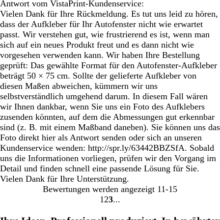
Antwort vom VistaPrint-Kundenservice:
Vielen Dank für Ihre Rückmeldung. Es tut uns leid zu hören,
dass der Aufkleber für Ihr Autofenster nicht wie erwartet
passt. Wir verstehen gut, wie frustrierend es ist, wenn man
sich auf ein neues Produkt freut und es dann nicht wie
vorgesehen verwenden kann. Wir haben Ihre Bestellung
geprüft: Das gewählte Format für den Autofenster-Aufkleber
beträgt 50 × 75 cm. Sollte der gelieferte Aufkleber von
diesen Maßen abweichen, kümmern wir uns
selbstverständlich umgehend darum. In diesem Fall wären
wir Ihnen dankbar, wenn Sie uns ein Foto des Aufklebers
zusenden könnten, auf dem die Abmessungen gut erkennbar
sind (z. B. mit einem Maßband daneben). Sie können uns das
Foto direkt hier als Antwort senden oder sich an unseren
Kundenservice wenden: http://spr.ly/63442BBZSfA. Sobald
uns die Informationen vorliegen, prüfen wir den Vorgang im
Detail und finden schnell eine passende Lösung für Sie.
Vielen Dank für Ihre Unterstützung.
Bewertungen werden angezeigt
11-15
1
2
3
Gehe
Gehe
Gehe
zu
zu
zu