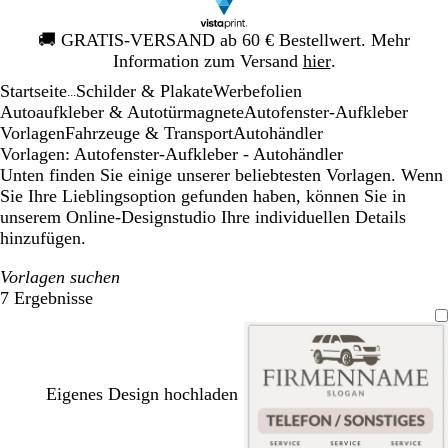
Galeriebild
🚚
GRATIS-VERSAND ab 60 € Bestellwert. Mehr
1
Information zum Versand
hier
.
von
Startseite
Schilder & Plakate
Werbefolien
1
...
Autoaufkleber & Autotürmagnete
Autofenster-Aufkleber
Vorlagen
Fahrzeuge & Transport
Autohändler
Vorlagen: Autofenster-Aufkleber - Autohändler
Unten finden Sie einige unserer beliebtesten Vorlagen. Wenn
Sie Ihre Lieblingsoption gefunden haben, können Sie in
unserem Online-Designstudio Ihre individuellen Details
hinzufügen.
Vorlagen suchen
7 Ergebnisse
Filter
Eigenes Design hochladen