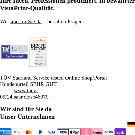
Ihre Ideen. Professionell produziert. In bewährter
Seite
Seite
Seite
VistaPrint-Qualität.
Wir
sind für Sie da
– bei allen Fragen.
TÜV Saarland Service tested Online Shop/Portal
Kundenurteil SEHR GUT
www.tuev-
09/24
saar.de/sc46079
Wir sind für Sie da
Unser Unternehmen