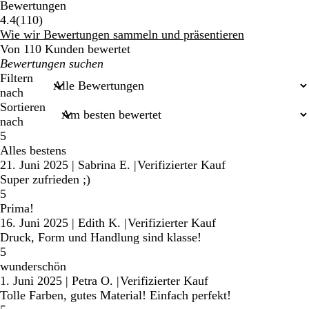
Bewertungen
110
4.4
(
110
)
Bewertungen
Wie wir Bewertungen sammeln und präsentieren
Von 110 Kunden bewertet
Meine
Sucheingaben
Filtern
nach
Sortieren
nach
5
Alles bestens
21. Juni 2025
|
Sabrina E.
|
Verifizierter Kauf
Super zufrieden ;)
5
Prima!
16. Juni 2025
|
Edith K.
|
Verifizierter Kauf
Druck, Form und Handlung sind klasse!
5
wunderschön
1. Juni 2025
|
Petra O.
|
Verifizierter Kauf
Tolle Farben, gutes Material! Einfach perfekt!