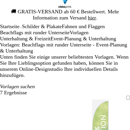
Galeriebild
🚚
GRATIS-VERSAND ab 60 € Bestellwert. Mehr
1
Information zum Versand
hier
.
von
Startseite
Schilder & Plakate
Fahnen und Flaggen
1
...
Beachflags mit runder Unterseite
Vorlagen
Unterhaltung & Freizeit
Event-Planung & Unterhaltung
Vorlagen: Beachflags mit runder Unterseite - Event-Planung
& Unterhaltung
Unten finden Sie einige unserer beliebtesten Vorlagen. Wenn
Sie Ihre Lieblingsoption gefunden haben, können Sie in
unserem Online-Designstudio Ihre individuellen Details
hinzufügen.
Vorlagen suchen
7 Ergebnisse
Filter