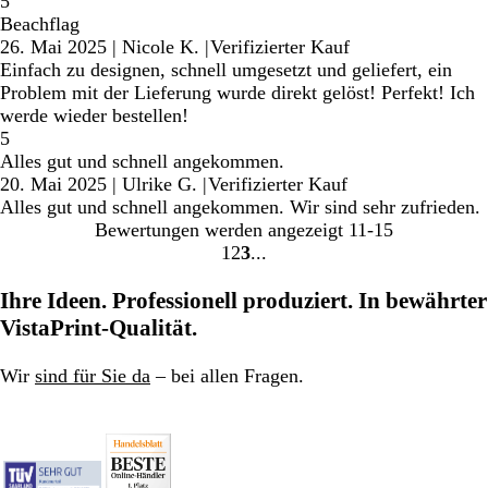
5
Beachflag
26. Mai 2025
|
Nicole K.
|
Verifizierter Kauf
Einfach zu designen, schnell umgesetzt und geliefert, ein
Problem mit der Lieferung wurde direkt gelöst! Perfekt! Ich
werde wieder bestellen!
5
Alles gut und schnell angekommen.
20. Mai 2025
|
Ulrike G.
|
Verifizierter Kauf
Alles gut und schnell angekommen. Wir sind sehr zufrieden.
Bewertungen werden angezeigt
11-15
1
2
3
Gehe
Gehe
Gehe
zu
zu
zu
Ihre Ideen. Professionell produziert. In bewährter
Seite
Seite
Seite
VistaPrint-Qualität.
Wir
sind für Sie da
– bei allen Fragen.