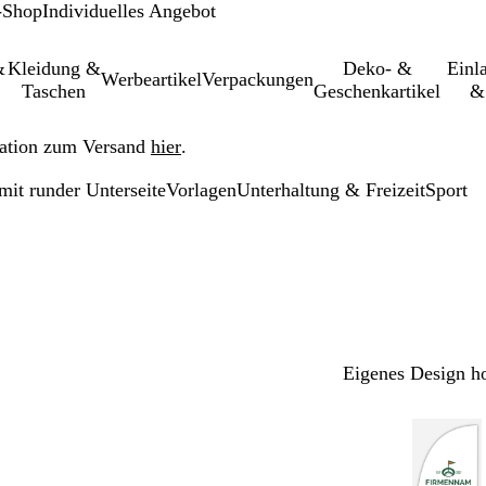
-Shop
Individuelles Angebot
&
Kleidung &
Deko- &
Einl­
Werbeartikel
Verpackungen
Taschen
Geschenkartikel
&
ation zum Versand
hier
.
mit runder Unterseite
Vorlagen
Unterhaltung & Freizeit
Sport
Eigenes Design h