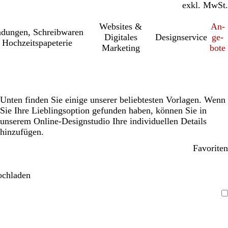
inkl. MwSt.
exkl. MwSt.
Websites &
An­­
a­dung­en, Schreib­wa­ren
Digitales
Designservice
ge­­
 Hochzeitspapeterie
Marketing
bo­­te
Unten finden Sie einige unserer beliebtesten Vorlagen. Wenn
Sie Ihre Lieblingsoption gefunden haben, können Sie in
unserem Online-Designstudio Ihre individuellen Details
hinzufügen.
Favoriten
ochladen