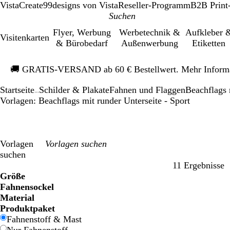
VistaCreate
99designs von Vista
Reseller-Programm
B2B Print
Flyer, Werbung
Werbetechnik &
Aufkleber 
Visitenkarten
& Bürobedarf
Außenwerbung
Etiketten
Galeriebild
🚚
GRATIS-VERSAND ab 60 € Bestellwert. Mehr Inform
1
von
Startseite
Schilder & Plakate
Fahnen und Flaggen
Beachflags 
1
...
Vorlagen: Beachflags mit runder Unterseite - Sport
Vorlagen
suchen
11 Ergebnisse
Filter
Größe
Fahnensockel
Material
Produktpaket
Fahnenstoff & Mast