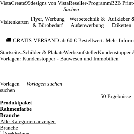
VistaCreate
99designs von Vista
Reseller-Programm
B2B Print
Flyer, Werbung
Werbetechnik &
Aufkleber 
Visitenkarten
& Bürobedarf
Außenwerbung
Etiketten
Galeriebild
🚚
GRATIS-VERSAND ab 60 € Bestellwert. Mehr Inform
1
von
Startseite
Schilder & Plakate
Werbeaufsteller
Kundenstopper &
1
...
Vorlagen: Kundenstopper - Bauwesen und Immobilien
Vorlagen
suchen
50 Ergebnisse
Filter
Produktpaket
Rahmenfarbe
Branche
Alle Kategorien anzeigen
Branche