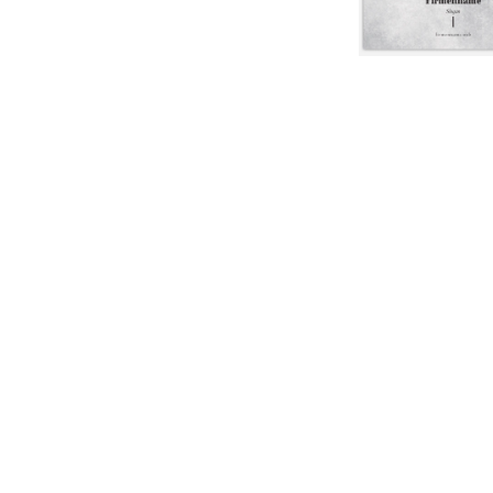
ang
ang