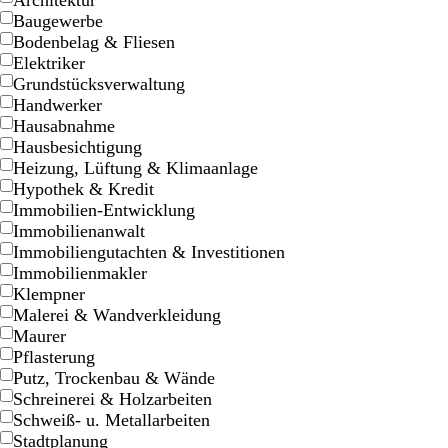
Architektur
Baugewerbe
Bodenbelag & Fliesen
Elektriker
Grundstücksverwaltung
Handwerker
Hausabnahme
Hausbesichtigung
Heizung, Lüftung & Klimaanlage
Hypothek & Kredit
R
B
G
O
M
M
D
S
G
Immobilien-Entwicklung
o
l
r
r
a
a
u
c
e
Immobilienanwalt
t
a
ü
a
g
g
n
h
l
Immobiliengutachten & Investitionen
b
u
n
n
e
e
k
w
b
Immobilienmakler
r
g
n
n
e
a
Klempner
a
e
t
t
l
r
Malerei & Wandverkleidung
u
a
a
b
z
Maurer
n
r
Pflasterung
a
Putz, Trockenbau & Wände
u
Schreinerei & Holzarbeiten
n
Schweiß- u. Metallarbeiten
Stadtplanung