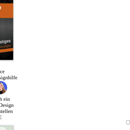
ce
signhilfe
h ein
Design
stellen
€