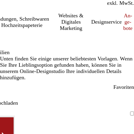
inkl. MwSt.
exkl. MwSt.
Websites &
An­­
a­dung­en, Schreib­wa­ren
Digitales
Designservice
ge­­
 Hochzeitspapeterie
Marketing
bo­­te
lien
Unten finden Sie einige unserer beliebtesten Vorlagen. Wenn
Sie Ihre Lieblingsoption gefunden haben, können Sie in
unserem Online-Designstudio Ihre individuellen Details
hinzufügen.
Favoriten
ochladen