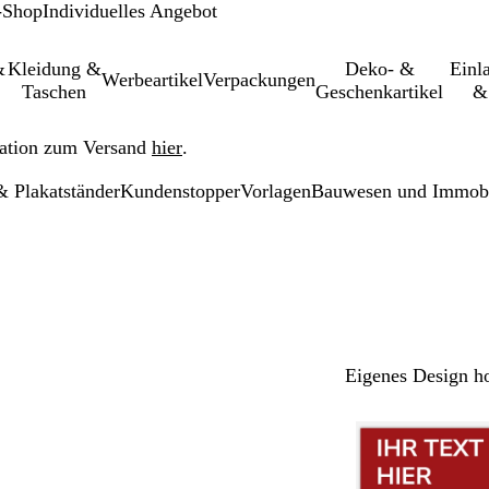
-Shop
Individuelles Angebot
&
Kleidung &
Deko- &
Einl­
Werbeartikel
Verpackungen
Taschen
Geschenkartikel
&
ation zum Versand
hier
.
 Plakatständer
Kundenstopper
Vorlagen
Bauwesen und Immobi
Eigenes Design h