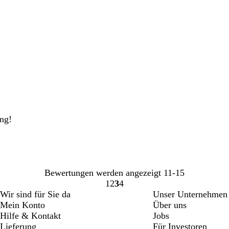
ung!
Bewertungen werden angezeigt
11-15
1
2
3
4
Gehe
Gehe
Gehe
Gehe
Wir sind für Sie da
Unser Unternehmen
zu
zu
zu
zu
Mein Konto
Über uns
Seite
Seite
Seite
Seite
Hilfe & Kontakt
Jobs
Lieferung
Für Investoren