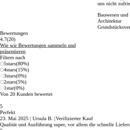
uns nicht zufri
Bauwesen und 
Architektur
Grundstücksve
Bewertungen
20
4.7
(
20
)
Bewertungen
Wie wir Bewertungen sammeln und
präsentieren
Filtern nach
5
stars
(
80
%)
4
stars
(
15
%)
3
stars
(
0
%)
2
stars
(
5
%)
1
star
(
0
%)
Von 20 Kunden bewertet
5
Perfekt
23. Mai 2025
|
Ursula B.
|
Verifizierter Kauf
Qualität und Ausführung super, vor allem die schnelle Liefe