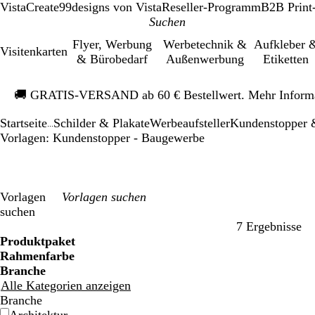
VistaCreate
99designs von Vista
Reseller-Programm
B2B Print
Flyer, Werbung
Werbetechnik &
Aufkleber 
Visitenkarten
& Bürobedarf
Außenwerbung
Etiketten
Galeriebild
🚚
GRATIS-VERSAND ab 60 € Bestellwert. Mehr Inform
1
von
Startseite
Schilder & Plakate
Werbeaufsteller
Kundenstopper &
1
...
Vorlagen: Kundenstopper - Baugewerbe
Vorlagen
suchen
7 Ergebnisse
Filter
Produktpaket
Rahmenfarbe
Branche
Alle Kategorien anzeigen
Branche