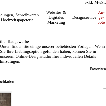
inkl. MwSt.
exkl. MwSt.
Websites &
An­­
a­dung­en, Schreib­wa­ren
Digitales
Designservice
ge­­
 Hochzeitspapeterie
Marketing
bo­­te
lien
Baugewerbe
Unten finden Sie einige unserer beliebtesten Vorlagen. Wenn
Sie Ihre Lieblingsoption gefunden haben, können Sie in
unserem Online-Designstudio Ihre individuellen Details
hinzufügen.
Favoriten
ochladen