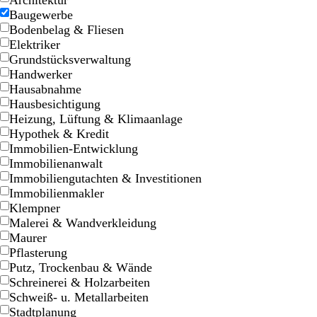
Architektur
Baugewerbe
Bodenbelag & Fliesen
Elektriker
Grundstücksverwaltung
Handwerker
Hausabnahme
Hausbesichtigung
Heizung, Lüftung & Klimaanlage
Hypothek & Kredit
B
M
D
Immobilien-Entwicklung
r
a
u
Immobilienanwalt
a
l
n
Immobiliengutachten & Investitionen
u
v
k
Immobilienmakler
n
e
e
Klempner
l
Malerei & Wandverkleidung
g
Maurer
r
Pflasterung
a
Putz, Trockenbau & Wände
u
Schreinerei & Holzarbeiten
Schweiß- u. Metallarbeiten
Stadtplanung