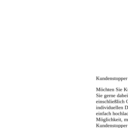
D
S
G
W
u
c
r
e
n
h
a
i
k
w
u
ß
e
a
l
r
b
z
l
a
u
Kundenstopper
Möchten Sie Ku
Sie gerne dabei
einschließlich
individuellen 
einfach hochlad
Möglichkeit, m
Kundenstopper 