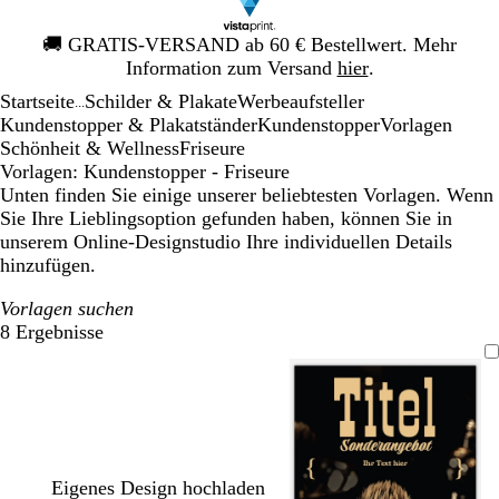
Galeriebild
🚚
GRATIS-VERSAND ab 60 € Bestellwert. Mehr
1
Information zum Versand
hier
.
von
Startseite
Schilder & Plakate
Werbeaufsteller
1
...
Kundenstopper & Plakatständer
Kundenstopper
Vorlagen
Schönheit & Wellness
Friseure
Vorlagen: Kundenstopper - Friseure
Unten finden Sie einige unserer beliebtesten Vorlagen. Wenn
Sie Ihre Lieblingsoption gefunden haben, können Sie in
unserem Online-Designstudio Ihre individuellen Details
hinzufügen.
Vorlagen suchen
8 Ergebnisse
Filter
Eigenes Design hochladen