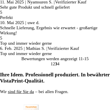
11. Mai 2025
|
Nyamsuren S.
|
Verifizierter Kauf
Sehr gute Produkt und schnell geliefert
5
Perfekt
10. Mai 2025
|
uwe d.
Schnelle Lieferung, Ergebnis wie erwartet - großartige
Wirkung!
5
Top und immer wieder gerne
6. Feb. 2025
|
Mathias S.
|
Verifizierter Kauf
Top und immer wieder gerne
Bewertungen werden angezeigt
11-15
1
2
3
4
Gehe
Gehe
Gehe
Gehe
zu
zu
zu
zu
Ihre Ideen. Professionell produziert. In bewährter
Seite
Seite
Seite
Seite
VistaPrint-Qualität.
Wir
sind für Sie da
– bei allen Fragen.