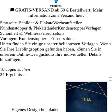
Galeriebild
🚚
GRATIS-VERSAND ab 60 € Bestellwert. Mehr
1
Information zum Versand
hier
.
von
Startseite
Schilder & Plakate
Werbeaufsteller
1
...
Kundenstopper & Plakatständer
Kundenstopper
Vorlagen
Schönheit & Wellness
Friseursalons
Vorlagen: Kundenstopper - Friseursalons
Unten finden Sie einige unserer beliebtesten Vorlagen. Wenn
Sie Ihre Lieblingsoption gefunden haben, können Sie in
unserem Online-Designstudio Ihre individuellen Details
hinzufügen.
Vorlagen suchen
24 Ergebnisse
Filter
Eigenes Design hochladen