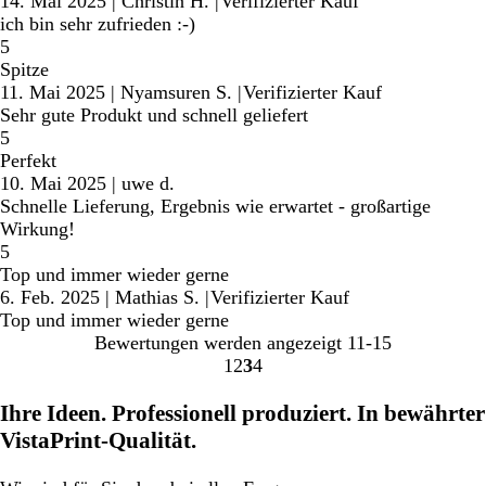
14. Mai 2025
|
Christin H.
|
Verifizierter Kauf
ich bin sehr zufrieden :-)
5
Spitze
11. Mai 2025
|
Nyamsuren S.
|
Verifizierter Kauf
Sehr gute Produkt und schnell geliefert
5
Perfekt
10. Mai 2025
|
uwe d.
Schnelle Lieferung, Ergebnis wie erwartet - großartige
Wirkung!
5
Top und immer wieder gerne
6. Feb. 2025
|
Mathias S.
|
Verifizierter Kauf
Top und immer wieder gerne
Bewertungen werden angezeigt
11-15
1
2
3
4
Gehe
Gehe
Gehe
Gehe
zu
zu
zu
zu
Ihre Ideen. Professionell produziert. In bewährter
Seite
Seite
Seite
Seite
VistaPrint-Qualität.