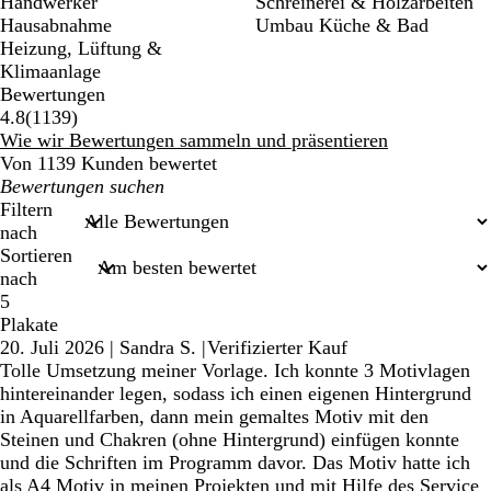
Handwerker
Schreinerei & Holzarbeiten
Hausabnahme
Umbau Küche & Bad
Heizung, Lüftung &
Klimaanlage
Bewertungen
1139
4.8
(
1139
)
Bewertungen
Wie wir Bewertungen sammeln und präsentieren
Von 1139 Kunden bewertet
Meine
Sucheingaben
Filtern
nach
Sortieren
nach
5
Plakate
20. Juli 2026
|
Sandra S.
|
Verifizierter Kauf
Tolle Umsetzung meiner Vorlage. Ich konnte 3 Motivlagen
hintereinander legen, sodass ich einen eigenen Hintergrund
in Aquarellfarben, dann mein gemaltes Motiv mit den
Steinen und Chakren (ohne Hintergrund) einfügen konnte
und die Schriften im Programm davor. Das Motiv hatte ich
als A4 Motiv in meinen Projekten und mit Hilfe des Service