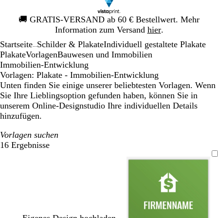
Galeriebild
🚚
GRATIS-VERSAND ab 60 € Bestellwert. Mehr
1
Information zum Versand
hier
.
von
Startseite
Schilder & Plakate
Individuell gestaltete Plakate
1
...
Plakate
Vorlagen
Bauwesen und Immobilien
Immobilien-Entwicklung
Vorlagen: Plakate - Immobilien-Entwicklung
Unten finden Sie einige unserer beliebtesten Vorlagen. Wenn
Sie Ihre Lieblingsoption gefunden haben, können Sie in
unserem Online-Designstudio Ihre individuellen Details
hinzufügen.
Vorlagen suchen
16 Ergebnisse
Filter