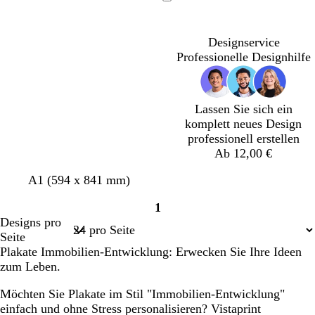
h
h
l
l
a
h
n
i
c
l
Ladevorgang
w
w
d
l
u
w
k
v
h
l
a
a
g
b
n
a
e
g
s
b
Designservice
r
r
r
r
r
l
r
r
Professionelle Designhilfe
z
z
ü
a
z
g
ü
a
n
u
r
n
u
n
a
n
u
Lassen Sie sich ein
komplett neues Design
professionell erstellen
Ab 12,00 €
H
W
H
A1 (594 x 841 mm)
e
e
e
1
l
i
l
Seite
Designs pro
l
ß
l
1
Seite
g
g
Plakate Immobilien-Entwicklung: Erwecken Sie Ihre Ideen
r
r
zum Leben.
a
a
u
u
Möchten Sie Plakate im Stil "Immobilien-Entwicklung"
einfach und ohne Stress personalisieren? Vistaprint