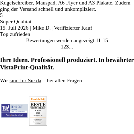
Kugelschreiber, Mauspad, A6 Flyer und A3 Plakate. Zudem
ging der Versand schnell und unkompliziert.
5
Super Qualität
15. Juli 2026
|
Mike D.
|
Verifizierter Kauf
Top zufrieden
Bewertungen werden angezeigt
11-15
1
2
3
Gehe
Gehe
Gehe
zu
zu
zu
Ihre Ideen. Professionell produziert. In bewährter
Seite
Seite
Seite
VistaPrint-Qualität.
Wir
sind für Sie da
– bei allen Fragen.