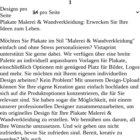
1
t
n
n
a
h
Seite
Designs pro
k
k
u
w
1
Seite
e
e
g
a
Plakate Malerei & Wandverkleidung: Erwecken Sie Ihre
l
l
r
r
Ideen zum Leben.
l
b
ü
z
i
l
n
Möchten Sie Plakate im Stil "Malerei & Wandverkleidung"
l
a
einfach und ohne Stress personalisieren? Vistaprint
a
u
unterstützt Sie gerne dabei. Wir verfügen über eine breite
Palette an individuell anpassbaren Vorlagen für Plakate,
einschließlich Optionen mit genügend Platz für Bilder, Logos
und mehr. Sie möchten mit Ihrem eigenen individuellen
Design arbeiten? Kein Problem! Mit unserem Design-Upload
können Sie Ihre eigene Kreation ganz einfach hochladen und
sich auf die Produktoptionen konzentrieren, die für Sie
relevant sind. Sie haben sogar die Möglichkeit, mit einem
unserer professionellen Designer zusammenzuarbeiten, um
ein originelles Design für Ihre Plakate Malerei &
Wandverkleidung zu erstellen. Wir bemühen uns darum, all
Ihre Wünsche umzusetzen. Und wir geben uns nicht
zufrieden, bevor Sie zufrieden sind. Bereit, kreativ zu
werden? Wir auch.