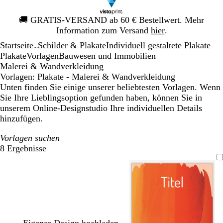
Galeriebild
🚚
GRATIS-VERSAND ab 60 € Bestellwert. Mehr
1
Information zum Versand
hier
.
von
Startseite
Schilder & Plakate
Individuell gestaltete Plakate
1
...
Plakate
Vorlagen
Bauwesen und Immobilien
Malerei & Wandverkleidung
Vorlagen: Plakate - Malerei & Wandverkleidung
Unten finden Sie einige unserer beliebtesten Vorlagen. Wenn
Sie Ihre Lieblingsoption gefunden haben, können Sie in
unserem Online-Designstudio Ihre individuellen Details
hinzufügen.
Vorlagen suchen
8 Ergebnisse
Filter