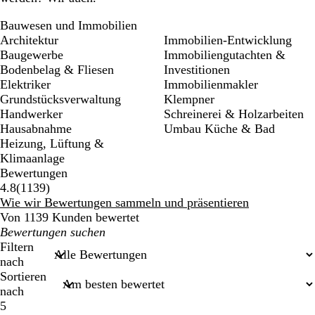
Bauwesen und Immobilien
Architektur
Immobilien-Entwicklung
Baugewerbe
Immobiliengutachten &
Bodenbelag & Fliesen
Investitionen
Elektriker
Immobilienmakler
Grundstücksverwaltung
Klempner
Handwerker
Schreinerei & Holzarbeiten
Hausabnahme
Umbau Küche & Bad
Heizung, Lüftung &
Klimaanlage
Bewertungen
1139
4.8
(
1139
)
Bewertungen
Wie wir Bewertungen sammeln und präsentieren
Von 1139 Kunden bewertet
Meine
Sucheingaben
Filtern
nach
Sortieren
nach
5