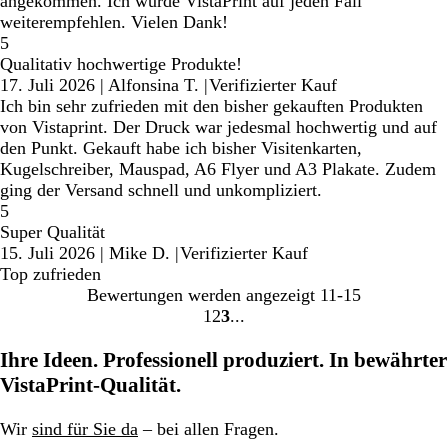
angekommen. Ich würde VistaPrint auf jeden Fall
weiterempfehlen. Vielen Dank!
5
Qualitativ hochwertige Produkte!
17. Juli 2026
|
Alfonsina T.
|
Verifizierter Kauf
Ich bin sehr zufrieden mit den bisher gekauften Produkten
von Vistaprint. Der Druck war jedesmal hochwertig und auf
den Punkt. Gekauft habe ich bisher Visitenkarten,
Kugelschreiber, Mauspad, A6 Flyer und A3 Plakate. Zudem
ging der Versand schnell und unkompliziert.
5
Super Qualität
15. Juli 2026
|
Mike D.
|
Verifizierter Kauf
Top zufrieden
Bewertungen werden angezeigt
11-15
1
2
3
Gehe
Gehe
Gehe
zu
zu
zu
Ihre Ideen. Professionell produziert. In bewährter
Seite
Seite
Seite
VistaPrint-Qualität.
Wir
sind für Sie da
– bei allen Fragen.