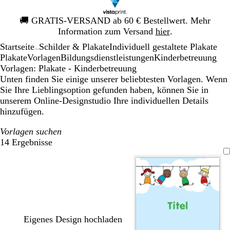
Galeriebild
🚚
GRATIS-VERSAND ab 60 € Bestellwert. Mehr
1
Information zum Versand
hier
.
von
Startseite
Schilder & Plakate
Individuell gestaltete Plakate
1
...
Plakate
Vorlagen
Bildungsdienstleistungen
Kinderbetreuung
Vorlagen: Plakate - Kinderbetreuung
Unten finden Sie einige unserer beliebtesten Vorlagen. Wenn
Sie Ihre Lieblingsoption gefunden haben, können Sie in
unserem Online-Designstudio Ihre individuellen Details
hinzufügen.
Vorlagen suchen
14 Ergebnisse
Filter
Eigenes Design hochladen