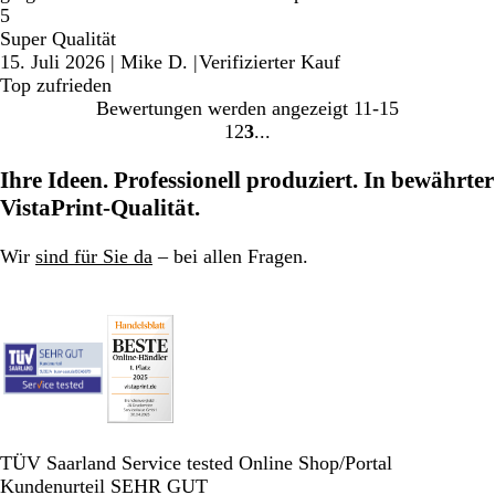
5
Super Qualität
15. Juli 2026
|
Mike D.
|
Verifizierter Kauf
Top zufrieden
Bewertungen werden angezeigt
11-15
1
2
3
Gehe
Gehe
Gehe
zu
zu
zu
Ihre Ideen. Professionell produziert. In bewährter
Seite
Seite
Seite
VistaPrint-Qualität.
Wir
sind für Sie da
– bei allen Fragen.
TÜV Saarland Service tested Online Shop/Portal
Kundenurteil SEHR GUT