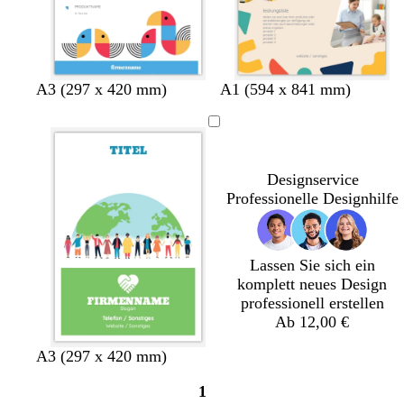
W
C
W
W
O
C
B
H
C
D
A3 (297 x 420 mm)
A1 (594 x 841 mm)
e
r
e
e
r
r
l
e
r
u
i
è
i
i
a
è
a
l
è
n
ß
m
ß
ß
n
m
u
l
m
k
e
g
e
g
r
e
e
Designservice
e
r
o
l
Professionelle Designhilfe
ü
s
g
n
a
r
a
u
Lassen Sie sich ein
komplett neues Design
professionell erstellen
Ab 12,00 €
G
L
D
A3 (297 x 420 mm)
r
a
u
1
ü
c
n
Seite