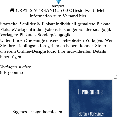
Galeriebild
🚚
GRATIS-VERSAND ab 60 € Bestellwert. Mehr
1
Information zum Versand
hier
.
von
Startseite
Schilder & Plakate
Individuell gestaltete Plakate
1
...
Plakate
Vorlagen
Bildungsdienstleistungen
Sonderpädagogik
Vorlagen: Plakate - Sonderpädagogik
Unten finden Sie einige unserer beliebtesten Vorlagen. Wenn
Sie Ihre Lieblingsoption gefunden haben, können Sie in
unserem Online-Designstudio Ihre individuellen Details
hinzufügen.
Vorlagen suchen
8 Ergebnisse
Filter
Eigenes Design hochladen