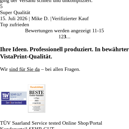
ging der Versand schnell und unkompliziert.
5
Super Qualität
15. Juli 2026
|
Mike D.
|
Verifizierter Kauf
Top zufrieden
Bewertungen werden angezeigt
11-15
1
2
3
Gehe
Gehe
Gehe
zu
zu
zu
Ihre Ideen. Professionell produziert. In bewährter
Seite
Seite
Seite
VistaPrint-Qualität.
Wir
sind für Sie da
– bei allen Fragen.
TÜV Saarland Service tested Online Shop/Portal