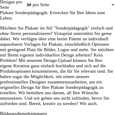
Designs pro
n
h
k
1
Seite
s
e
Plakate Sonderpädagogik: Erwecken Sie Ihre Ideen zum
l
Leben.
b
l
Möchten Sie Plakate im Stil "Sonderpädagogik" einfach und
a
ohne Stress personalisieren? Vistaprint unterstützt Sie gerne
u
dabei. Wir verfügen über eine breite Palette an individuell
anpassbaren Vorlagen für Plakate, einschließlich Optionen
mit genügend Platz für Bilder, Logos und mehr. Sie möchten
mit Ihrem eigenen individuellen Design arbeiten? Kein
Problem! Mit unserem Design-Upload können Sie Ihre
eigene Kreation ganz einfach hochladen und sich auf die
Produktoptionen konzentrieren, die für Sie relevant sind. Sie
haben sogar die Möglichkeit, mit einem unserer
professionellen Designer zusammenzuarbeiten, um ein
originelles Design für Ihre Plakate Sonderpädagogik zu
erstellen. Wir bemühen uns darum, all Ihre Wünsche
umzusetzen. Und wir geben uns nicht zufrieden, bevor Sie
zufrieden sind. Bereit, kreativ zu werden? Wir auch.
Bildungsdienstleistungen