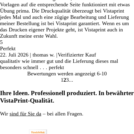
Vorlagen auf die entsprechende Seite funktioniert mit etwas
Übung prima. Die Druckqualität überzeugt bei Vistaprint
jedes Mal und auch eine zügige Bearbeitung und Lieferung
meiner Bestellung ist bei Vistaprint garantiert. Wenn es um
das Drucken eigener Projekte geht, ist Vistaprint auch in
Zukunft meine erste Wahl.
5
Perfekt
22. Juli 2026
|
thomas w.
|
Verifizierter Kauf
qualitativ wie immer gut und die Lieferung dieses mal
besonders schnell . . . perfekt
Bewertungen werden angezeigt
6-10
1
2
3
Gehe
Gehe
Gehe
zu
zu
zu
Ihre Ideen. Professionell produziert. In bewährter
Seite
Seite
Seite
VistaPrint-Qualität.
Wir
sind für Sie da
– bei allen Fragen.