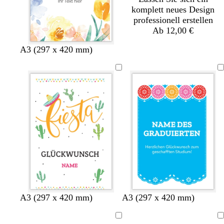
komplett neues Design
professionell erstellen
Ab 12,00 €
A3 (297 x 420 mm)
O
T
H
B
B
O
O
G
A3 (297 x 420 mm)
A3 (297 x 420 mm)
r
ü
e
l
l
l
r
e
a
r
l
a
a
i
a
l
Ladevorgang
Ladevorgang