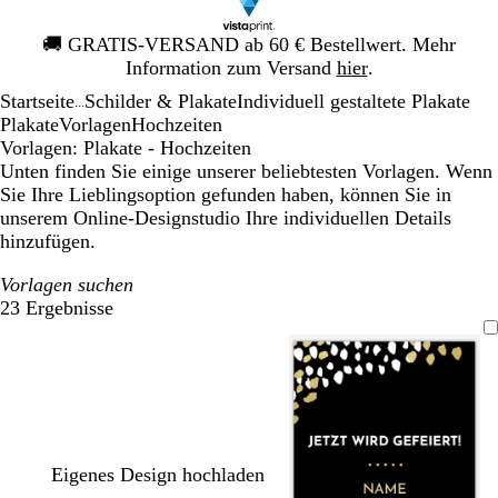
Galeriebild
🚚
GRATIS-VERSAND ab 60 € Bestellwert. Mehr
1
Information zum Versand
hier
.
von
Startseite
Schilder & Plakate
Individuell gestaltete Plakate
1
...
Plakate
Vorlagen
Hochzeiten
Vorlagen: Plakate - Hochzeiten
Unten finden Sie einige unserer beliebtesten Vorlagen. Wenn
Sie Ihre Lieblingsoption gefunden haben, können Sie in
unserem Online-Designstudio Ihre individuellen Details
hinzufügen.
Vorlagen suchen
23 Ergebnisse
Filter
Eigenes Design hochladen