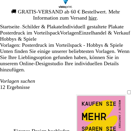
Galeriebild
🚚
GRATIS-VERSAND ab 60 € Bestellwert. Mehr
1
Information zum Versand
hier
.
von
Startseite
Schilder & Plakate
Individuell gestaltete Plakate
1
...
Posterdruck im Vorteilspack
Vorlagen
Einzelhandel & Verkauf
Hobbys & Spiele
Vorlagen: Posterdruck im Vorteilspack - Hobbys & Spiele
Unten finden Sie einige unserer beliebtesten Vorlagen. Wenn
Sie Ihre Lieblingsoption gefunden haben, können Sie in
unserem Online-Designstudio Ihre individuellen Details
hinzufügen.
Vorlagen suchen
12 Ergebnisse
Filter