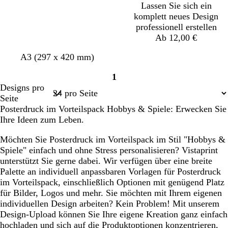
Lassen Sie sich ein
komplett neues Design
professionell erstellen
Ab 12,00 €
C
H
C
D
D
A3 (297 x 420 mm)
r
e
r
u
u
1
è
l
è
n
n
Seite
Designs pro
m
l
m
k
k
1
Seite
e
r
e
e
e
Posterdruck im Vorteilspack Hobbys & Spiele: Erwecken Sie
o
l
l
Ihre Ideen zum Leben.
s
l
b
a
i
l
Möchten Sie Posterdruck im Vorteilspack im Stil "Hobbys &
l
a
Spiele" einfach und ohne Stress personalisieren? Vistaprint
a
u
unterstützt Sie gerne dabei. Wir verfügen über eine breite
Palette an individuell anpassbaren Vorlagen für Posterdruck
im Vorteilspack, einschließlich Optionen mit genügend Platz
für Bilder, Logos und mehr. Sie möchten mit Ihrem eigenen
individuellen Design arbeiten? Kein Problem! Mit unserem
Design-Upload können Sie Ihre eigene Kreation ganz einfach
hochladen und sich auf die Produktoptionen konzentrieren,