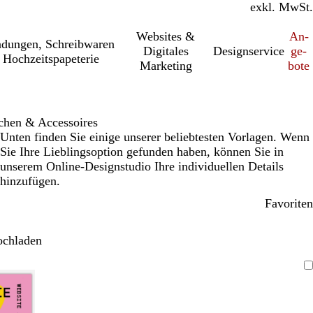
inkl. MwSt.
exkl. MwSt.
Websites &
An­­
a­dung­en, Schreib­wa­ren
Digitales
Designservice
ge­­
 Hochzeitspapeterie
Marketing
bo­­te
chen & Accessoires
Unten finden Sie einige unserer beliebtesten Vorlagen. Wenn
Sie Ihre Lieblingsoption gefunden haben, können Sie in
unserem Online-Designstudio Ihre individuellen Details
hinzufügen.
Favoriten
ochladen