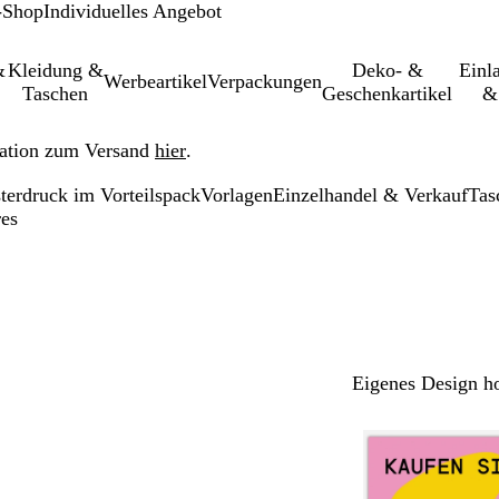
-Shop
Individuelles Angebot
&
Kleidung &
Deko- &
Einl­
Werbeartikel
Verpackungen
Taschen
Geschenkartikel
&
ation zum Versand
hier
.
terdruck im Vorteilspack
Vorlagen
Einzelhandel & Verkauf
Tas
res
Eigenes Design h