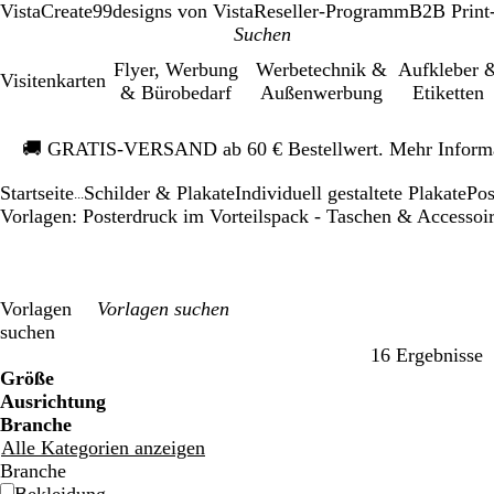
VistaCreate
99designs von Vista
Reseller-Programm
B2B Print
Flyer, Werbung
Werbetechnik &
Aufkleber 
Visitenkarten
& Bürobedarf
Außenwerbung
Etiketten
Galeriebild
🚚
GRATIS-VERSAND ab 60 € Bestellwert. Mehr Inform
1
von
Startseite
Schilder & Plakate
Individuell gestaltete Plakate
Pos
1
...
Vorlagen: Posterdruck im Vorteilspack - Taschen & Accessoi
Vorlagen
suchen
16 Ergebnisse
Filter
Größe
Ausrichtung
Branche
Alle Kategorien anzeigen
Branche