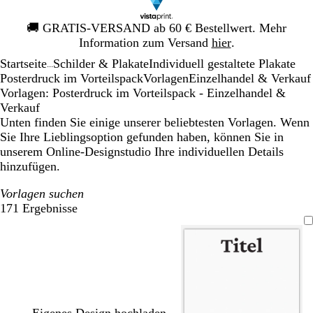
Galeriebild
🚚
GRATIS-VERSAND ab 60 € Bestellwert. Mehr
1
Information zum Versand
hier
.
von
Startseite
Schilder & Plakate
Individuell gestaltete Plakate
1
...
Posterdruck im Vorteilspack
Vorlagen
Einzelhandel & Verkauf
Vorlagen: Posterdruck im Vorteilspack - Einzelhandel &
Verkauf
Unten finden Sie einige unserer beliebtesten Vorlagen. Wenn
Sie Ihre Lieblingsoption gefunden haben, können Sie in
unserem Online-Designstudio Ihre individuellen Details
hinzufügen.
Vorlagen suchen
171 Ergebnisse
Filter