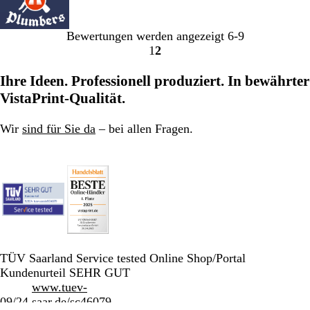
Bewertungen werden angezeigt
6-9
1
2
Gehe
Gehe
zu
zu
Ihre Ideen. Professionell produziert. In bewährter
Seite
Seite
VistaPrint-Qualität.
Wir
sind für Sie da
– bei allen Fragen.
TÜV Saarland Service tested Online Shop/Portal
Kundenurteil SEHR GUT
www.tuev-
09/24
saar.de/sc46079