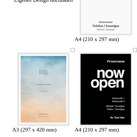
Eigenes Design hochladen
A4 (210 x 297 mm)
S
R
B
R
G
W
D
D
W
A3 (297 x 420 mm)
A4 (210 x 297 mm)
c
o
l
o
e
e
u
u
a