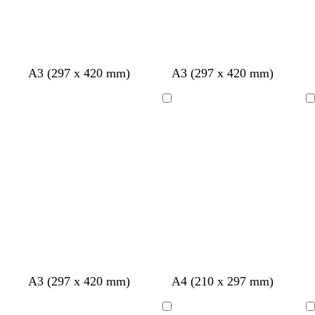
W
W
W
W
W
A3 (297 x 420 mm)
A3 (297 x 420 mm)
e
e
e
e
e
i
i
i
i
i
Ladevorgang
Ladevorgang
ß
ß
ß
ß
ß
A3 (297 x 420 mm)
A4 (210 x 297 mm)