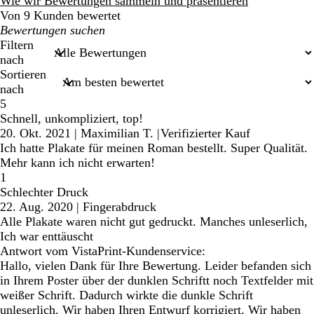
Bewertungen
Wie wir Bewertungen sammeln und präsentieren
Von 9 Kunden bewertet
Meine
Sucheingaben
Filtern
nach
Sortieren
nach
5
Schnell, unkompliziert, top!
20. Okt. 2021
|
Maximilian T.
|
Verifizierter Kauf
Ich hatte Plakate für meinen Roman bestellt. Super Qualität.
Mehr kann ich nicht erwarten!
1
Schlechter Druck
22. Aug. 2020
|
Fingerabdruck
Alle Plakate waren nicht gut gedruckt. Manches unleserlich,
Ich war enttäuscht
Antwort vom VistaPrint-Kundenservice:
Hallo, vielen Dank für Ihre Bewertung. Leider befanden sich
in Ihrem Poster über der dunklen Schriftt noch Textfelder mit
weißer Schrift. Dadurch wirkte die dunkle Schrift
unleserlich. Wir haben Ihren Entwurf korrigiert. Wir haben