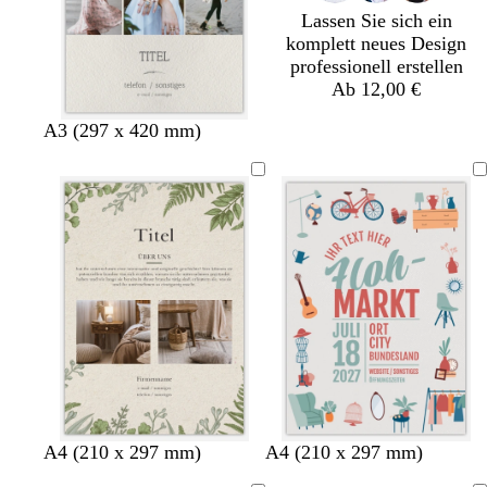
Lassen Sie sich ein
komplett neues Design
professionell erstellen
Ab 12,00 €
A3 (297 x 420 mm)
C
W
S
H
D
D
G
L
A4 (210 x 297 mm)
A4 (210 x 297 mm)
r
a
c
e
u
u
i
a