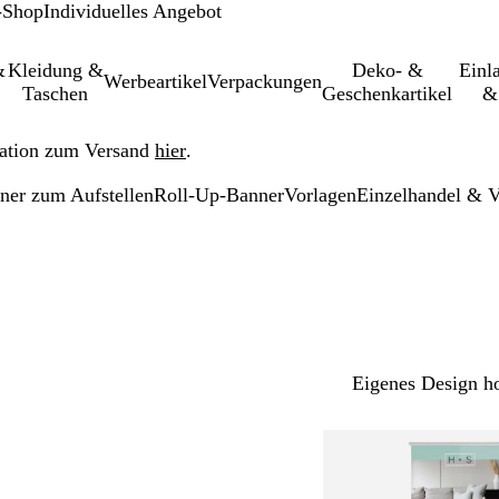
-Shop
Individuelles Angebot
&
Kleidung &
Deko- &
Einl­
Werbeartikel
Verpackungen
Taschen
Geschenkartikel
&
ation zum Versand
hier
.
ner zum Aufstellen
Roll-Up-Banner
Vorlagen
Einzelhandel & V
Eigenes Design h