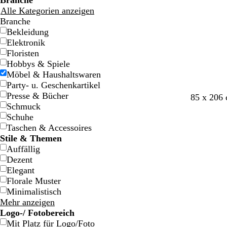
Branche
g
g
a
a
n
n
e
e
Alle Kategorien anzeigen
e
e
r
r
f
f
Branche
z
z
a
a
Bekleidung
r
r
Elektronik
b
b
Floristen
e
e
Hobbys & Spiele
n
n
Möbel & Haushaltswaren
e
e
Party- u. Geschenkartikel
Presse & Bücher
S
H
H
H
B
85 x 206 
Schmuck
t
e
e
e
l
Schuhe
a
l
l
l
a
Taschen & Accessoires
h
l
l
l
s
Stile & Themen
l
r
b
b
s
Auffällig
o
l
r
v
Dezent
s
a
a
i
Elegant
a
u
u
o
Florale Muster
n
l
Minimalistisch
e
Mehr anzeigen
t
Logo-/ Fotobereich
t
Mit Platz für Logo/Foto