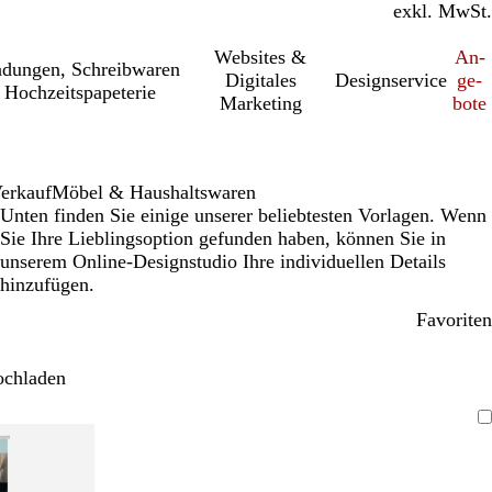
inkl. MwSt.
exkl. MwSt.
Websites &
An­­
a­dung­en, Schreib­wa­ren
Digitales
Designservice
ge­­
 Hochzeitspapeterie
Marketing
bo­­te
erkauf
Möbel & Haushaltswaren
Unten finden Sie einige unserer beliebtesten Vorlagen. Wenn
Sie Ihre Lieblingsoption gefunden haben, können Sie in
unserem Online-Designstudio Ihre individuellen Details
hinzufügen.
Favoriten
ochladen