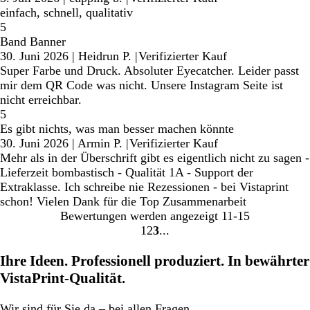
einfach, schnell, qualitativ
5
Band Banner
30. Juni 2026
|
Heidrun P.
|
Verifizierter Kauf
Super Farbe und Druck. Absoluter Eyecatcher. Leider passt
mir dem QR Code was nicht. Unsere Instagram Seite ist
nicht erreichbar.
5
Es gibt nichts, was man besser machen könnte
30. Juni 2026
|
Armin P.
|
Verifizierter Kauf
Mehr als in der Überschrift gibt es eigentlich nicht zu sagen -
Lieferzeit bombastisch - Qualität 1A - Support der
Extraklasse. Ich schreibe nie Rezessionen - bei Vistaprint
schon! Vielen Dank für die Top Zusammenarbeit
Bewertungen werden angezeigt
11-15
1
2
3
Gehe
Gehe
Gehe
zu
zu
zu
Ihre Ideen. Professionell produziert. In bewährter
Seite
Seite
Seite
VistaPrint-Qualität.
Wir
sind für Sie da
– bei allen Fragen.