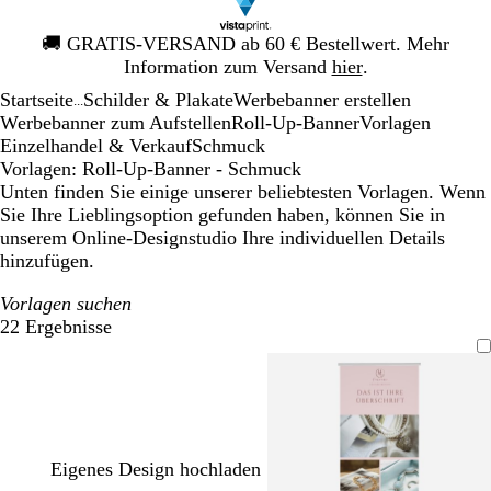
Galeriebild
🚚
GRATIS-VERSAND ab 60 € Bestellwert. Mehr
1
Information zum Versand
hier
.
von
Startseite
Schilder & Plakate
Werbebanner erstellen
1
...
Werbebanner zum Aufstellen
Roll-Up-Banner
Vorlagen
Einzelhandel & Verkauf
Schmuck
Vorlagen: Roll-Up-Banner - Schmuck
Unten finden Sie einige unserer beliebtesten Vorlagen. Wenn
Sie Ihre Lieblingsoption gefunden haben, können Sie in
unserem Online-Designstudio Ihre individuellen Details
hinzufügen.
Vorlagen suchen
22 Ergebnisse
Filter
Eigenes Design hochladen