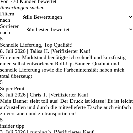
Von 770 Kunden bewertet
Meine
Sucheingaben
Filtern
nach
Sortieren
nach
5
Schnelle Lieferung, Top Qualität!
8. Juli 2026
|
Talisa H.
|
Verifizierter Kauf
Für einen Marktstand benötigte ich schnell und kurzfristig
einen selbst entworfenen Roll-Up-Banner. Qualität und
schnelle Lieferung sowie die Farbenintensität haben mich
total überzeugt!
5
Super Print
8. Juli 2026
|
Chris T.
|
Verifizierter Kauf
Mein Banner sieht toll aus! Der Druck ist klasse! Es ist leicht
aufzustellen und durch die mitgelieferte Tasche auch einfach
zu verstauen und zu transportieren!
5
insider tipp
3. Juli 2026
|
cupping b.
|
Verifizierter Kauf