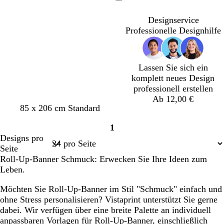
l
l
l
l
Ladevorgang
l
l
l
l
Designservice
g
r
g
r
Professionelle Designhilfe
r
o
r
o
a
s
a
s
u
a
u
a
Lassen Sie sich ein
komplett neues Design
professionell erstellen
Ab 12,00 €
W
D
H
H
W
B
B
85 x 206 cm Standard
e
u
e
e
e
l
l
1
i
n
l
l
i
a
a
Seite
Designs pro
n
k
l
l
ß
u
u
1
Seite
r
e
b
g
g
g
Roll-Up-Banner Schmuck: Erwecken Sie Ihre Ideen zum
o
l
l
r
r
r
Leben.
t
b
a
a
ü
ü
l
u
u
n
n
Möchten Sie Roll-Up-Banner im Stil "Schmuck" einfach und
a
ohne Stress personalisieren? Vistaprint unterstützt Sie gerne
u
dabei. Wir verfügen über eine breite Palette an individuell
anpassbaren Vorlagen für Roll-Up-Banner, einschließlich