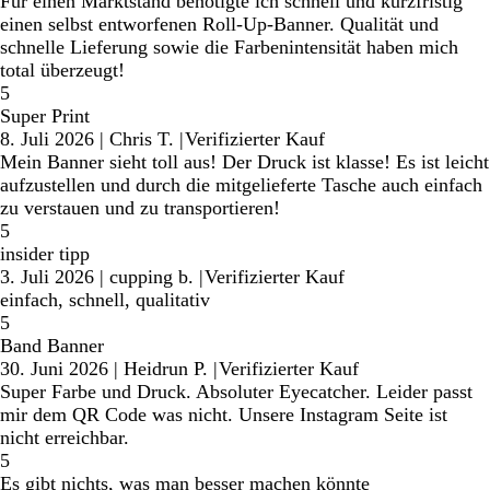
Für einen Marktstand benötigte ich schnell und kurzfristig
einen selbst entworfenen Roll-Up-Banner. Qualität und
schnelle Lieferung sowie die Farbenintensität haben mich
total überzeugt!
5
Super Print
8. Juli 2026
|
Chris T.
|
Verifizierter Kauf
Mein Banner sieht toll aus! Der Druck ist klasse! Es ist leicht
aufzustellen und durch die mitgelieferte Tasche auch einfach
zu verstauen und zu transportieren!
5
insider tipp
3. Juli 2026
|
cupping b.
|
Verifizierter Kauf
einfach, schnell, qualitativ
5
Band Banner
30. Juni 2026
|
Heidrun P.
|
Verifizierter Kauf
Super Farbe und Druck. Absoluter Eyecatcher. Leider passt
mir dem QR Code was nicht. Unsere Instagram Seite ist
nicht erreichbar.
5
Es gibt nichts, was man besser machen könnte