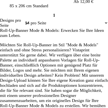
Ab 12,00 €
S
S
S
S
85 x 206 cm Standard
c
c
c
c
1
h
h
h
h
Seite
Designs pro
w
w
w
w
1
Seite
a
a
a
a
Roll-Up-Banner Mode & Models: Erwecken Sie Ihre Ideen
r
r
r
r
zum Leben.
z
z
z
z
Möchten Sie Roll-Up-Banner im Stil "Mode & Models"
einfach und ohne Stress personalisieren? Vistaprint
unterstützt Sie gerne dabei. Wir verfügen über eine breite
Palette an individuell anpassbaren Vorlagen für Roll-Up-
Banner, einschließlich Optionen mit genügend Platz für
Bilder, Logos und mehr. Sie möchten mit Ihrem eigenen
individuellen Design arbeiten? Kein Problem! Mit unserem
Design-Upload können Sie Ihre eigene Kreation ganz einfach
hochladen und sich auf die Produktoptionen konzentrieren,
die für Sie relevant sind. Sie haben sogar die Möglichkeit,
mit einem unserer professionellen Designer
zusammenzuarbeiten, um ein originelles Design für Ihre
Roll-Up-Banner Mode & Models zu erstellen. Wir bemühen