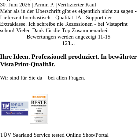
30. Juni 2026
|
Armin P.
|
Verifizierter Kauf
Mehr als in der Überschrift gibt es eigentlich nicht zu sagen -
Lieferzeit bombastisch - Qualität 1A - Support der
Extraklasse. Ich schreibe nie Rezessionen - bei Vistaprint
schon! Vielen Dank für die Top Zusammenarbeit
Bewertungen werden angezeigt
11-15
1
2
3
Gehe
Gehe
Gehe
zu
zu
zu
Ihre Ideen. Professionell produziert. In bewährter
Seite
Seite
Seite
VistaPrint-Qualität.
Wir
sind für Sie da
– bei allen Fragen.
TÜV Saarland Service tested Online Shop/Portal