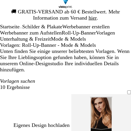
Galeriebild
🚚
GRATIS-VERSAND ab 60 € Bestellwert. Mehr
1
Information zum Versand
hier
.
von
Startseite
Schilder & Plakate
Werbebanner erstellen
1
...
Werbebanner zum Aufstellen
Roll-Up-Banner
Vorlagen
Unterhaltung & Freizeit
Mode & Models
Vorlagen: Roll-Up-Banner - Mode & Models
Unten finden Sie einige unserer beliebtesten Vorlagen. Wenn
Sie Ihre Lieblingsoption gefunden haben, können Sie in
unserem Online-Designstudio Ihre individuellen Details
hinzufügen.
Vorlagen suchen
10 Ergebnisse
Filter
Eigenes Design hochladen