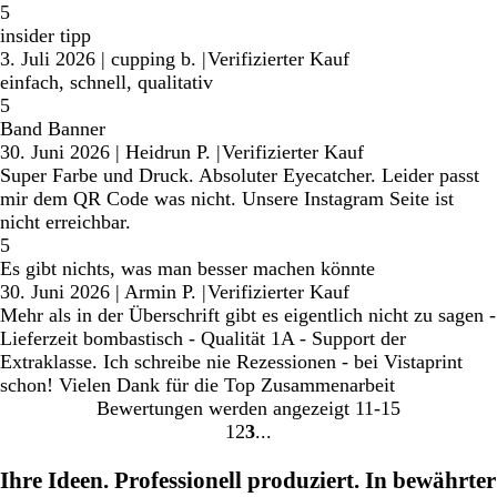
5
insider tipp
3. Juli 2026
|
cupping b.
|
Verifizierter Kauf
einfach, schnell, qualitativ
5
Band Banner
30. Juni 2026
|
Heidrun P.
|
Verifizierter Kauf
Super Farbe und Druck. Absoluter Eyecatcher. Leider passt
mir dem QR Code was nicht. Unsere Instagram Seite ist
nicht erreichbar.
5
Es gibt nichts, was man besser machen könnte
30. Juni 2026
|
Armin P.
|
Verifizierter Kauf
Mehr als in der Überschrift gibt es eigentlich nicht zu sagen -
Lieferzeit bombastisch - Qualität 1A - Support der
Extraklasse. Ich schreibe nie Rezessionen - bei Vistaprint
schon! Vielen Dank für die Top Zusammenarbeit
Bewertungen werden angezeigt
11-15
1
2
3
Gehe
Gehe
Gehe
zu
zu
zu
Ihre Ideen. Professionell produziert. In bewährter
Seite
Seite
Seite