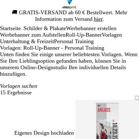
Galeriebild
🚚
GRATIS-VERSAND ab 60 € Bestellwert. Mehr
1
Information zum Versand
hier
.
von
Startseite
Schilder & Plakate
Werbebanner erstellen
1
...
Werbebanner zum Aufstellen
Roll-Up-Banner
Vorlagen
Unterhaltung & Freizeit
Personal Training
Vorlagen: Roll-Up-Banner - Personal Training
Unten finden Sie einige unserer beliebtesten Vorlagen. Wenn
Sie Ihre Lieblingsoption gefunden haben, können Sie in
unserem Online-Designstudio Ihre individuellen Details
hinzufügen.
Vorlagen suchen
15 Ergebnisse
Filter
Eigenes Design hochladen