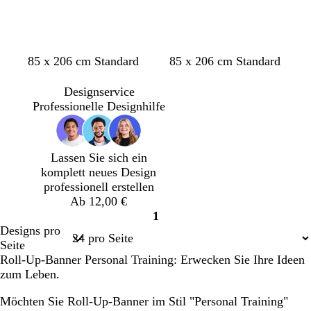
u
H
G
H
D
D
D
D
85 x 206 cm Standard
85 x 206 cm Standard
e
e
e
u
u
u
u
l
l
l
n
n
n
n
Designservice
l
b
l
k
k
k
k
Professionelle Designhilfe
g
b
e
e
e
e
r
l
l
l
l
l
a
a
g
g
g
g
Lassen Sie sich ein
u
u
r
r
r
r
komplett neues Design
a
a
a
a
professionell erstellen
u
u
u
u
Ab 12,00 €
1
Seite
Designs pro
1
Seite
Roll-Up-Banner Personal Training: Erwecken Sie Ihre Ideen
zum Leben.
Möchten Sie Roll-Up-Banner im Stil "Personal Training"