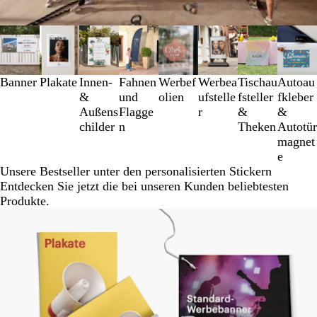
Galeriebilder
1
bis
3
Banner
Plakate
Innen-
Fahnen
Werbef
Werbea
Tischau
Autoau
von
&
und
olien
ufstelle
fsteller
fkleber
8
Außens
Flagge
r
&
&
childer
n
Theken
Autotür
magnet
e
Unsere Bestseller unter den personalisierten Stickern
Entdecken Sie jetzt die bei unseren Kunden beliebtesten
Produkte.
Neue Optionen