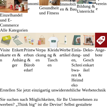
2
verein
onomi
Immobili
Bildung &
von
Gesundheit
e
e
en & Bau
Unterricht
6
und Fitness
Einzelhandel
und E-
Commerce
Alle Kategorien
Galeriebilder
1
bis
3
Visite
Etikett
Printw
Verpa
Kleidu
Werbe
Einl­a­
Deko-
An­­ge­­
von
nkarte
en &
erbun
ckung
ng &
artikel
dung­
und
bo­­te
9
n
Anhän
g &
en
Tasch
en,
Gesch
ger
Bürob
en
Schrei
enkart
edarf
b­wa­
ikel
ren &
Heimd
eko
Erstellen Sie jetzt einzigartig unwiderstehliche Werbetechnik
Sie suchen nach Möglichkeiten, für Ihr Unternehmen zu
werben? „Think big“ ist die Devise! Selbst gestaltete