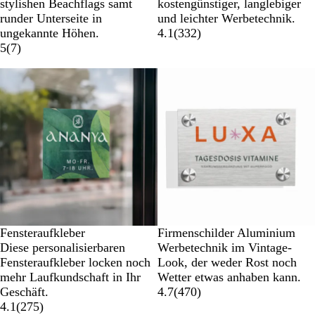
stylishen Beachflags samt
kostengünstiger, langlebiger
runder Unterseite in
und leichter Werbetechnik.
ungekannte Höhen.
4.1
(
332
)
5
(
7
)
Neue Optionen
Neue Optionen
Fensteraufkleber
Firmenschilder Aluminium
Diese personalisierbaren
Werbetechnik im Vintage-
Fensteraufkleber locken noch
Look, der weder Rost noch
mehr Laufkundschaft in Ihr
Wetter etwas anhaben kann.
Geschäft.
4.7
(
470
)
4.1
(
275
)