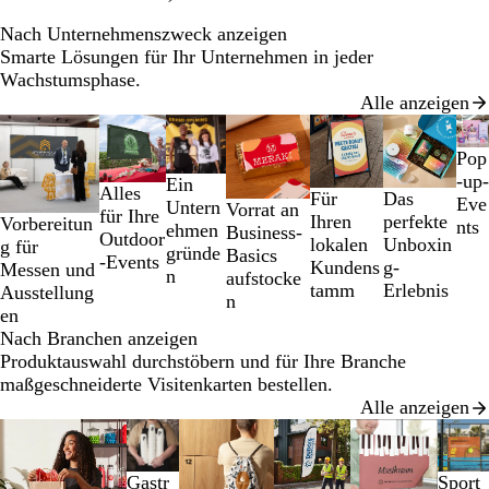
Nach Unternehmenszweck anzeigen
Smarte Lösungen für Ihr Unternehmen in jeder
Wachstumsphase.
Alle anzeigen
Galeriebilder
1
Pop
bis
-up-
Ein
Alles
2
Das
Für
Eve
Untern
Vorrat an
für Ihre
von
perfekte
Ihren
Vorbereitun
nts
ehmen
Business-
Outdoor
7
Unboxin
lokalen
g für
gründe
Basics
-Events
g-
Kundens
Messen und
n
aufstocke
Erlebnis
tamm
Ausstellung
n
en
Nach Branchen anzeigen
Produktauswahl durchstöbern und für Ihre Branche
maßgeschneiderte Visitenkarten bestellen.
Alle anzeigen
Galeriebilder
1
bis
Sport
Gastr